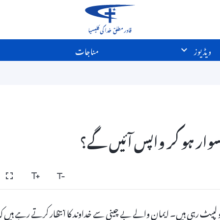
ویڈیوز
مناجات
ر سوار ہو کر واپس آئیں گے؟
و لپیٹ رہی ہیں۔ ایمان والے بے چینی سے خداوند کا انتظار کرتے رہے ہیں کہ