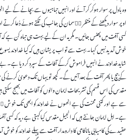
وہ بادل پر سوار ہوکر کر آئے اور انہیں تباہیوں سے بچانے کے لیے اٹ
اوپر سوار دیکھنے کے منتظر اۤسمان کی جانب کی تکتے ہوئے دُعا کرتے اور 
کسی آفت میں پھنس جائیں۔ مگر یہ ان کے لیے بہت ہی تباہ کن ہے کہ آ
خوش آمدیدنہیں کہا۔ بہت سے تو اب پریشان ہیں کہ کیا خداوند یسوع 
شایدخداوند نے انہیں فراموش کرکے آفات کے سپرد کر دیا ہے۔ بے یارومد
مقدس کی اس قسم کی تشریحات ایمان والوں کو آفات میں بھیج سکتی 
سے ہے اور کتنی محنت کی ہے انھوں نے خداوند کو ابھی تک خو ش اۤم
ہے۔ اہل ایمان جانتے ہیں کہ انجیل مقدس کیاکہتی ہے، یہ کہ کسی آ
عقیدےکی کامیابی یاناکامی کا دارومدار آفت سے پہلے خداوند کو خوش آمد