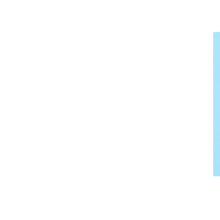
ی
ا
ر