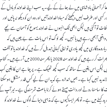
ھا کر آسمانی بادشاہی میں لے جانے کے لیے۔ یہ سب اپنے خداوند کو بادل کے
کسی اور طرف نہیں دیکھتے کہ مباداخداوندآئیں اور وہ ان کو دیکھ نہ پائیں اور
فات تو آ گئی ہیں لیکن ابھی تک انہوں نے خداوند یسوع کو آسمان سے نیچے
واقعی آ بھی رہے ہیں یا نہیں۔ کچھ لوگ تو اس بات سے بے چین ہیں کہ
دگاری میں کچھ پادری تو اپنی کہانی تبدیل کر تے ہیں کہ خداوند یا تو آفت
کے بیچ یا پھر آفت کے بعد آئیں گے۔ کچھ تو یہاں تک دعویٰ کرنے کی جرات کر رہے ہیں کہ خداوند سنہ 2028 یا پھر سنہ 2030 میں آ رہے ہ
ہیں لیکن اس یقین کے ساتھ کہ سب کچھ ٹھیک ہے۔ پر چا ہے ان کا یقین کب
دید نہیں کہا ہے۔ ہمیں اندازہ ہے کہ یہ ان کے لیے کس قد ر مشکل ہوسکتا
فت کا سامنا روتے اور دانت پیستے ہوئے کرنا باعث شرمندگی ہے۔ نیر آپ کے
ید کہنے میں ہے۔ تو پھر ایساکیوں ہے کہ مذہبی دنیا کے لوگوں نے خداوند کو