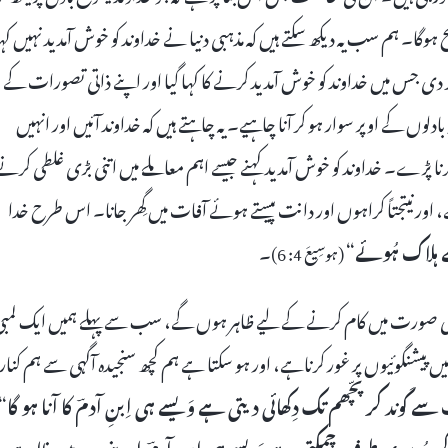
ہوگا۔ ہم سب یہ دیکھ سکتے ہیں کہ مذہبی دنیا نے خداوند کو خوش آمدید نہیں کہ
 کر دی جس میں خداوند کو خوش آمدید کرنے کا کہا گیا اور اپنے ذاتی تصورات کے
لوں کے اوپر سوار ہو کر آنا چاہیے۔ یہ چاہتے ہیں کہ خداوند آئیں اور انہیں
نا پڑے۔ خداوند کو خوش آمدید کہنے جیسے اہم معاملے میں اتنی بڑی غلطی کرنے
نیتجتاً کراہوں اور دانت پیستے ہوئے آفات میں گِھر جانا۔ اس طرح خدا
ہلاک ہُوئے
“
۔
(ہوسِیعَ 4: 6)
آدم کی صورت میں کام کرنے کے لیے ظاہر ہوں گے، سب سے پہلے ہمیں ایک لمب
پیشنگوئیوں پر غور کرناہے، اور ہو سکتا ہے ہم کچھ سنجیدہ آگہی سے ہم کنار
ب سے کَوند کر پچّھم تک دِکھائی دیتی ہے وَیسے ہی اِبنِ آدمؔ کا آنا ہو گا
“
کر دُوسری طرف چمکتی ہے وَیسے ہی اِبنِ آدمؔ اپنے دِن میں ظاہِر ہو