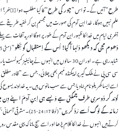
طرح
“ آئیں گے۔ تو اس ”
چور کی طرح
“ کا کیا مطلب ہوا اۤخر؟ 
علم نہیں ہوگا، خدا ابن آدم کی صورت میں مجسم بن کر خفیہ طریقے سے ک
آخری ایام میں خدا کا ظہور ابن آدم کے طور پر ہوگا اور یہ آفات سے پ
دُھوم مچی کہ دیکھو دُلہا آ گیا! اُس کے اِستقبال کو نِکلو
“
(متّی 25: 6)
شاہد رہی ہے۔ اور ان 30 سالوں میں انہوں نےچائی
سی سی پی نے ملک گیر پراپیگنڈہ مُہم بھی چلائی، جس سے ”قادر مطلق خ
اسےایسا گھریلو نام بنادیا جس سے سب مانوس ہیں۔ یہ خداوند یسوع کی پ
کَوند کر دُوسری طرف چمکتی ہے وَیسے ہی اِبنِ آدمؔ اپنے دِن می
زمانہ کے لوگ اُسے رَدّ کریں
“
۔ مشرقی آسمانی ب
(لُوقا 17: 24-25)
کرتےہیں انہوں نے خدا کا کلام پڑھا اور اسے سچ مانا کہ یہی مقدس ر