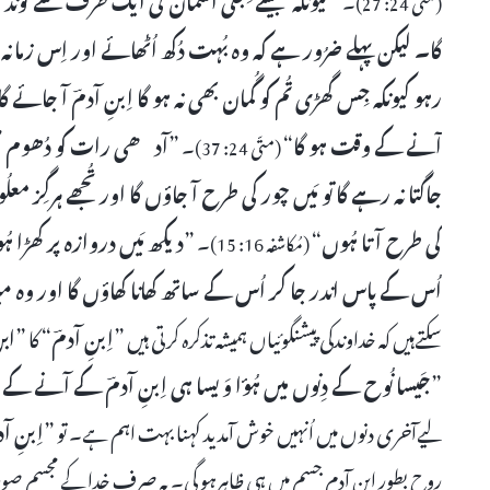
گا۔ لیکن پہلے ضرُور ہے کہ وہ بُہت دُکھ اُٹھائے اور اِس زمان
رہو کیونکہ جِس گھڑی تُم کو گُمان بھی نہ ہو گا اِبنِ آدمؔ آ جائے گا
آنے کے وقت ہو گا
“
۔ ”
آدھی رات کو دُھوم مچی ک
(متّی 24: 37)
جاگتا نہ رہے گا تو مَیں چور کی طرح آ جاؤں گا اور تُجھے ہرگِز معلُ
کی طرح آتا ہُوں
“
۔ ”
دیکھ مَیں دروازہ پر کھڑا ہُ
(مُکاشفہ 16: 15)
اُس کے پاس اندر جا کر اُس کے ساتھ کھانا کھاؤں گا اور وہ
سکتےہیں کہ خداوندکی پیشنگوئیاں ہمیشہ تذکرہ کرتی ہیں ”
اِبنِ آدمؔ
“ کا ”
ابن
”
جَیسا نُوح کے دِنوں میں ہُؤا وَیسا ہی اِبنِ آدمؔ کے آنے ک
لیےآخری دنوں میں اُنہیں خوش آمدید کہنا بہت اہم ہے۔ تو ”
اِبنِ آد
روح بطور ابن آدم جسم میں ہی ظاہرہو گی۔ یہ صرف خدا کے مجسم صور