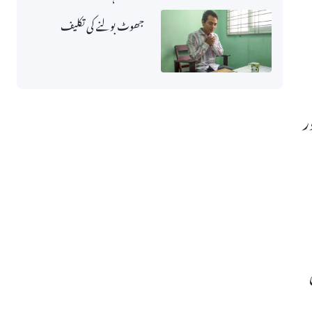
جھوٹ بولنے کی تکلیف
ر