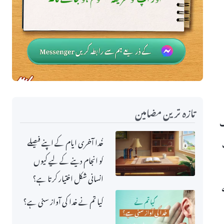
تازہ ترین مضامین
یں۔ کتاب
خُدا آخری ایام کے اپنے فیصلے
کو انجام دینے کے لیے کیوں
انسانی شکل اختیار کرتا ہے؟
کیا تم نے خدا کی آواز سنی ہے؟