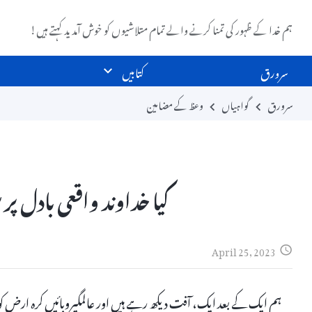
ہم خدا کے ظہور کی تمنا کرنے والے تمام متلاشیوں کو خوش آمدید کہتے ہیں!
سرورق
کتابیں
سرورق
گواہیاں
وعظ کے مضامین
کیا خداوند واقعی بادل پ
April 25, 2023
ہم ایک کے بعد ایک، آفت دیکھ رہے ہیں اور عالمگیروبائیں کرہ ارض ک