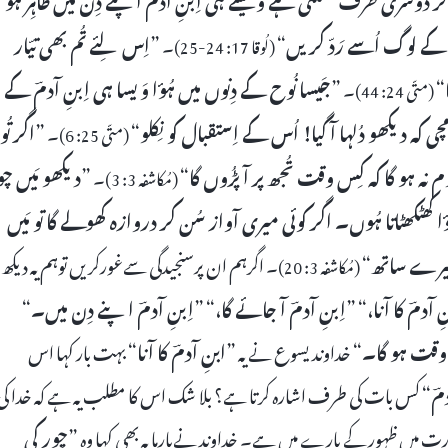
ہ کے لوگ اُسے رَدّ کریں
“
۔ ”
اِس لِئے تُم بھی تیّار
(لُوقا 17: 24-25)
“
۔ ”
جَیسا نُوح کے دِنوں میں ہُؤا وَیسا ہی اِبنِ آدمؔ کے
(متّی 24: 44)
ہ دیکھو دُلہا آ گیا! اُس کے اِستقبال کو نِکلو
“
۔ ”
اگر تُو
(متّی 25: 6)
وم نہ ہو گا کہ کِس وقت تُجھ پر آ پڑُوں گا
“
۔ ”
دیکھو مَیں چو
(مُکاشفہ 3: 3)
ؤا کھٹکھٹاتا ہُوں۔ اگر کوئی میری آواز سُن کر دروازہ کھولے گا تو مَیں
 میرے ساتھ
“
۔ اگرہم ان پرسنجیدگی سےغورکریں توہم یہ دیکھ
(مُکاشفہ 3: 20)
ِ آدمؔ کا آنا،
“ ”
اِبنِ آدمؔ آ جائے گا،
“ ”
اِبنِ آدمؔ اپنے دِن میں۔
“
ے وقت ہو گا۔
“ خداوند یسوع نے یہ ”
ابنِ آدمؔ کا آنا
“ بہت بار کہا اس
مؔ
“ کس بات کی طرف اشارہ کرتا ہے؟ بلا شک اس کا مطلب یہ ہے کہ خدا کی
ت میں ظہور کے بارے میں ہے۔ خداوند نےبارہا یہ بھی کہا وہ ”
چور کی