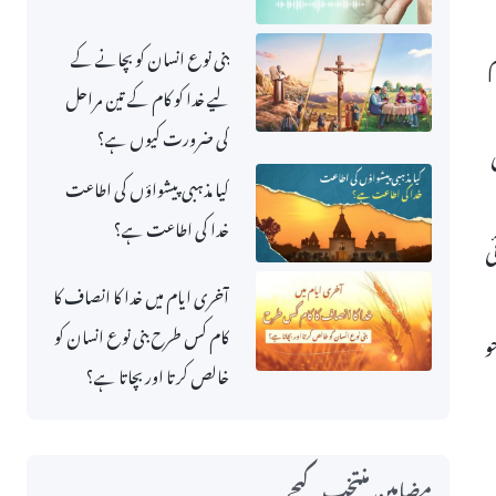
م
بنی نوع انسان کو بچانے کے
لیے خدا کو کام کے تین مراحل
کی ضرورت کیوں ہے؟
1 میں مشرقی
کیا مذہبی پیشواؤں کی اطاعت
خدا کی اطاعت ہے؟
ی
آخری ایام میں خدا کا انصاف کا
کام کس طرح بنی نوع انسان کو
و
خالص کرتا اور بچاتا ہے؟
مضامین منتخب کیجے