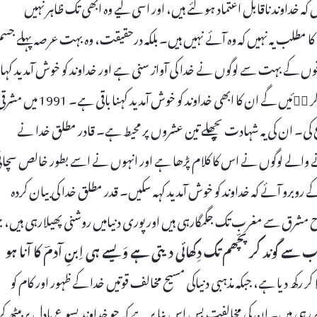
کہ خداوند ناقابل اعتماد ہو گئے ہیں، اور اسی لیے وہ ابھی تک ظاہر نہیں
ے کا مطلب یہ نہیں کہ وہ آئے نہیں ہیں۔ بلکہ درحقیقت، وہ بہت عرصہ پہلے جس
فرقوں کے بہت سے لوگوں نے خدا کی آواز سنی ہے اور خداوند کو خوش آمدید کہا
ہے۔ پر ایسےمذہبی لوگ جو اس بات پر مصر ہیں کہ وہ بادل پر سوار ہو کر اۤئیں گے ان کا ابھی خداوند کو خوش آمدید کہنا باقی ہے۔ 991
ع کی۔ ان کی یہ شہادت پچھلے تین عشروں پر محیط ہے۔ قادر مطلق خدا نے
نے والے لوگوں نے اس کا کلام پڑھا ہے اور انہوں نے اسے بطور خالص سچائ
کے روبرو آئے کہ خداوند کو خوش آمدید کہہ سکیں۔ قدر مطلق خدا کی بیان کردہ
مشرق سے مغرب تک جگمگارہی ہیں اور پوری دنیامیں روشنی پھیلارہی ہیں، ج
ُورب سے کَوند کر پچّھم تک دِکھائی دیتی ہے وَیسے ہی اِبنِ آدمؔ کا آنا ہو
کر رکھ دیا ہے، جبکہ مذہبی دنیاکی مسیح مخالف قوتیں خدا کے ظہور اور کام کو
رہی ہیں۔ ان کی مخالفت بس اس بنا پر ہے کہ جو خداوند یسوع بادل پر بیٹھ کر