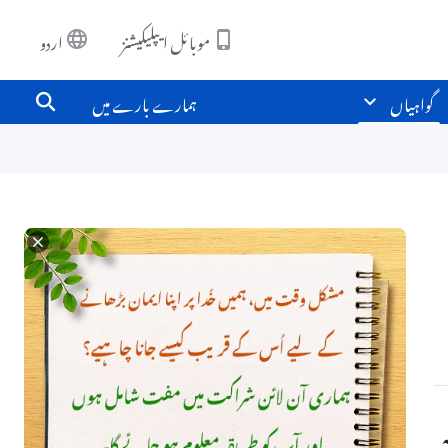
موبائل ایپلیکیشنز
اردو
گواہیاں
ہمارے بارے میں