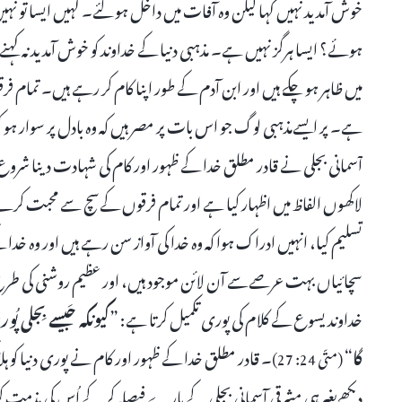
خوش آمدید نہیں کہا لیکن وہ آفات میں داخل ہو گئے۔ کہیں ایسا تو نہیں 
ہوئے؟ ایسا ہرگز نہیں ہے۔ مذہبی دنیا کے خداوند کو خوش آمدید نہ کہن
میں ظاہر ہو چکے ہیں اور ابن آدم کے طور اپنا کام کر رہے ہیں۔ تمام 
آسمانی بجلی نے قادر مطلق خدا کے ظہور اور کام کی شہادت دینا شرو
لاکھوں الفاظ میں اظہار کیا ہے اور تمام فرقوں کےسچ سے محبت کر
تسلیم کیا، انہیں ادراک ہوا کہ وہ خدا کی آواز سن رہے ہیں اور وہ خدا 
سچائیاں بہت عرصےسے آن لائن موجود ہیں، اور عظیم روشنی کی طرح 
خداوند یسوع کے کلام کی پوری تکمیل کرتا ہے: ”
کیونکہ جَیسے بِجلی پ
گا
“
۔ قادر مطلق خدا کے ظہور اور کام نے پوری دنیا کو ہلا 
(متّی 24: 27)
دیکھےبغیرہی مشرقی آسمانی بجلی کے بارے فیصلہ کر کے اُس کی مذمت کر