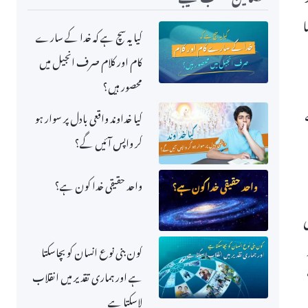
ا
کیا یہ سچ ہے کہ خدا کے سارے
کام اور کلام صرف انجیل میں
محصور ہیں؟
کیا خداوند واقعی بادل پر سوار ہو
کر واپس آئیں گے؟
واحد حقیقی خدا کون ہے؟
ی
کون بنی نوع انسان کو بچاسکتا
ہے اور ہماری تقدیر میں انقلاب
لاسکتا ہے