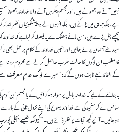
نہیں آتے وہ جھوٹے ہیں، اورمجسم پیکر میں آنے والا خداوند جھوٹا مسیح 
ہے، بلکہ تباہی میں پڑ گئے ہیں، بلکہ انہوں نے وہ پیشنگوئیاں نظر انداز
پیچھے چل پڑے ہیں، من مانے ڈھنگ سے یہ فیصلہ کر لیاہے کہ خداوند کو باد
سیدھے آسمان پر لے جائیں اور انہیں خداوند کے کلام پر عمل بھی نہ کر
کا مطلب ان لوگوں کا حالت طرب حاصل کرنے سے محروم رہنا ہے، اور 
کے الفاظ سچے ثابت ہوں گے کہ: ”
میرے لوگ عدمِ معرفت سے 
یہ جاننے کے لیے کہ خداوند بادل پر سوار ہوکرآئیں گے یا مجسم ابن 
سانس لے کر سنجیدگی سے خداوند یسوع کی اپنے نزول ثانی کے بارے میں 
ہوجائیں۔ آئیے کچھ آیات پر نظر ڈالتے ہیں۔ ”
کیونکہ جَیسے بِجلی پُور
۔ ”
کیونکہ جَیسے بِجلی آسمان کی ایک طرف سے کَوند 
(متّی 24: 27)