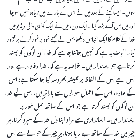
ہوں۔ ایسا کہنے کے بعد میں نے اس کے بارے میں زیادہ نہیں سوچا
اور میں بس آگے بڑھ گیا۔ ایک دن، میں نے ایک گواہی والی ویڈیو میں
خدا کے کلام کا ایک اقباس دیکھا جس نے مُجھے خود پر غور کرنے پر مجبور
کیا۔ ”
بات یہ ہے کہ تمہیں جاننا چاہیے کہ خدا ان لوگوں کو پسند
کرتا ہے جو ایماندار ہیں۔ خلاصہ یہ ہے کہ، خدا وفادار ہے اور
اس لیے اس کے الفاظ پر ہمیشہ بھروسہ کیا جا سکتا ہے؛ اس
کے علاوہ، اس کے اعمال سوالوں سے بالاتر ہیں، اسی لیے خدا
ان لوگوں کو پسند کرتا ہے جو اس کے ساتھ مکمل طور پر
ایماندار ہیں۔ ایمانداری سے مراد اپنا دل خدا کے سپرد کرنا، ہر
چیز میں خدا کے ساتھ بے ریا ہونا، ہر چیز کے حوالے سے اس