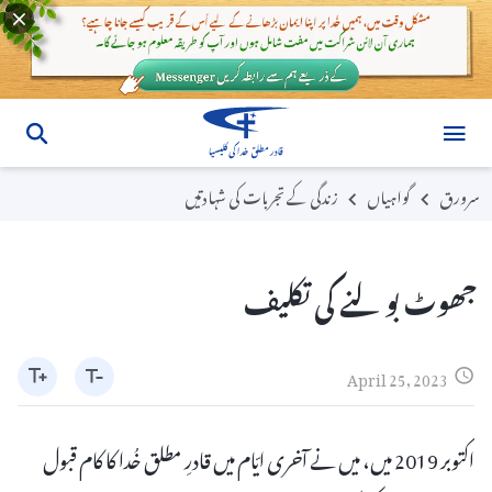
سرورق
گواہیاں
زندگی کے تجربات کی شہادتیں
جھوٹ بولنے کی تکلیف
April 25, 2023
اکتوبر 2019 میں، میں نے آخری ایّام میں قادرِ مطلق خُدا کا کام قبول