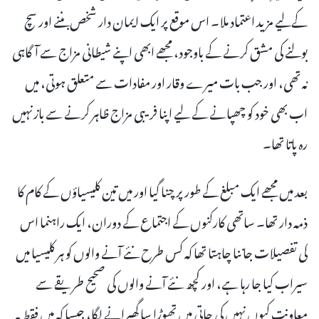
کےلیے مزید اعتماد ملا۔ اس موقع پر ایک ایمان دار شخص بننے اور سچ
بولنے کی مشق کرنے کے باوجود، مجھے ابھی اپنے شیطانی مزاج سے آگاہی
نہ تھی، اور جب بات میرے وقار اور مفادات سے متعلق ہوتی، میں
اب بھی خود کو چھپانے کے لیے اپنا فریبی مزاج ظاہر کرنے سے بازنہیں
رہ پاتا تھا۔
بعد میں مجھے ایک مبلغ کے طور پر چنا گیا اور میں تین کلیسیاؤں کے کام کا
ذمہ دار تھا۔ ساتھی کارکنوں کے اجتماع کے دوران، ایک راہنما اس
کی تفصیلات جاننا چاہتا تھا کہ کس طرح نئے آنے والوں کو ہر کلیسیا میں
سیراب کیا جا رہا ہے، اور کچھ نئے آنے والوں کی صحیح طریقے سے
معاونت کیوں نہیں کی جاتی میں تھوڑا سا گھبرانے لگا، جیسا کہ میں فقط یہ