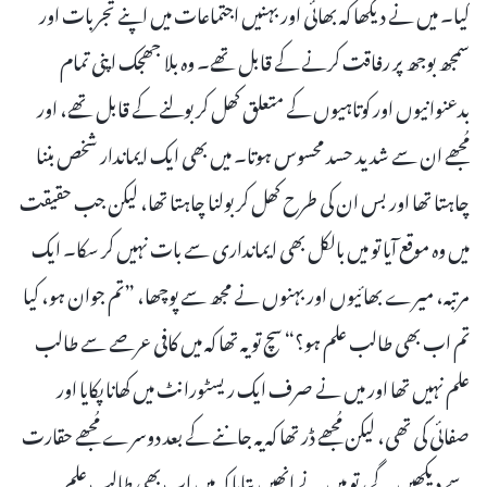
کیا۔ میں نے دیکھا کہ بھائی اور بہنیں اجتماعات میں اپنے تجربات اور
سمجھ بوجھ پر رفاقت کرنے کے قابل تھے۔ وہ بلا جھجک اپنی تمام
بدعنوانیوں اور کوتاہیوں کے متعلق کھل کر بولنے کے قابل تھے، اور
مُجھے ان سے شدید حسد محسوس ہوتا۔ میں بھی ایک ایماندار شخص بننا
چاہتا تھا اور بس ان کی طرح کھل کر بولنا چاہتا تھا، لیکن جب حقیقت
میں وہ موقع آیا تو میں بالکل بھی ایمانداری سے بات نہیں کر سکا۔ ایک
مرتبہ، میرے بھائیوں اور بہنوں نے مجھ سے پوچھا، ”تم جوان ہو، کیا
تم اب بھی طالب علم ہو؟“ سچ تو یہ تھا کہ میں کافی عرصے سے طالب
علم نہیں تھا اور میں نے صرف ایک ریسٹورانٹ میں کھانا پکایا اور
صفائی کی تھی، لیکن مُجھے ڈر تھا کہ یہ جاننے کے بعد دوسرے مُجھے حقارت
سے دیکھیں گے، تو میں نے انھیں بتایا کہ میں اب بھی طالب علم