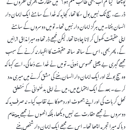
پوچھا ”کیا تم اب بھی طالب علم ہو؟“ میں حقارت بھری نظروں کے
ڈر سے، سچ تک نہیں بول سکا تھا، کجا یہ کہ خُدا کے سامنے ایک ایمان دار
انسان بنتا۔ میں ہرگز ایمان دار نہیں تھا۔ تو میں دوسروں کے سامنے
اپنی حقیقت کھول کر لانا چاہتا تھا، لیکن مُجھے ڈر تھا وہ میرا مذاق اڑائیں
گے، پھر بھی، اس کے ساتھ ساتھ حقیقت کا اظہار نہ کرنے کے سبب
مجھے گہری بے چینی محسوس ہُوئی۔ تو میں نے خُدا سے دُعا کی، اسے کہا کہ
وہ سچ بولنے اور ایک ایمان دار انسان بننے کی مشق کرنے میں میری مدد
کرے۔ بعد کے ایک اجتماع میں، میں نے اپنی بدعُنوانی کے مُتعلق
کھل کر بات کی اور اپنے جھوٹ اور دھوکا بے نقاب کیا۔ نہ صرف یہ کہ
دوسروں نے مجھے حقارت سے نہیں دیکھا، بلکہ انھوں نے مجھے یہ پیغام
دیا کہ میرا تجربہ اچھا تھا۔ اس سے مجھے ایک ایمان دار شخص بننے