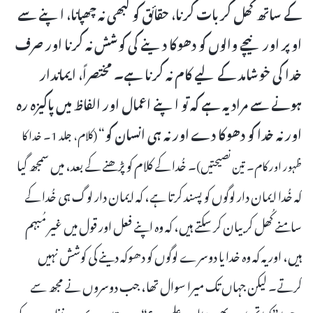
کے ساتھ کھل کر بات کرنا، حقائق کو کبھی نہ چھپانا، اپنے سے
اوپر اور نیچے والوں کو دھوکا دینے کی کوشش نہ کرنا اور صرف
خدا کی خوشامد کے لیے کام نہ کرنا ہے۔ مختصراً، ایماندار
ہونے سے مراد یہ ہے کہ تو اپنے اعمال اور الفاظ میں پاکیزہ رہ
اور نہ خدا کو دھوکا دے اور نہ ہی انسان کو
“
(کلام، جلد 1۔ خدا کا
۔ خُدا کے کلام کو پڑھنے کے بعد، میں سمجھ گیا
ظہور اور کام۔ تین نصیحتیں)
کہ خُدا ایمان دار لوگوں کو پسند کرتا ہے، کہ ایمان دار لوگ ہی خُدا کے
سامنے کُھل کر بیان کر سکتے ہیں، کہ وہ اپنے فعل اور قول میں غیر مُبہم
ہیں، اور یہ کہ وہ خدا یا دوسرے لوگوں کو دھوکہ دینے کی کوشش نہیں
کرتے۔ لیکن جہاں تک میرا سوال تھا، جب دوسروں نے مجھ سے