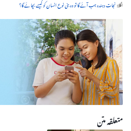
کسی بھی وقت بڑی جنگیں چھڑ سکتی ہیں۔ لوگ خوف میں جی رہے ہیں، جی
اگلا:
نجات دہندہ جب آئے گا تو وہ بنی نوع انسان کو کیسے بچائے گا؟
ہے کیاسائنس اور علم واقعی سچ بھی ہیں یا نہیں؟ لوگ ان کی جستجو کرتے 
ہیں اور نہ خوشی پا سکتے ہیں، اس کے بجائے مزید بدعنوان اور برے ہ
سکتے۔ آئیے ان مشہور، عظیم لوگوں کے حقیقی جوہر پر ایک نظر ڈالتے ہی
کا انکار اور اسے مسترد کرتے ہیں۔ وہ خدا کے وجود پر یقین یا یہ اعتقاد 
کریں گے جن کا خدا اظہار کرتا ہے۔ ان کی تمام باتوں میں، ایک لفظ 
بدعنوان کیے گئے انسانوں کا جوہر اور اصلیت بے نقاب نہیں کرتا؛ ایک
اس میں خدا کے وجود اور خدا کے کام کی گواہی ہے، یا اس میں خدا کے 
ہے۔ ان کے تمام الفاظ بدعت اور مغالطے ہیں جو خدا کا انکار اور مخا
مفادات برقرار رکھنے، گمراہ کرنے، بدعنوانی کرنے اور بنی نوع انسان 
متعلقہ متن
برے راستے پر ڈال دیا ہے، اور بنی نوع انسان شیطان کا گروہ بن 