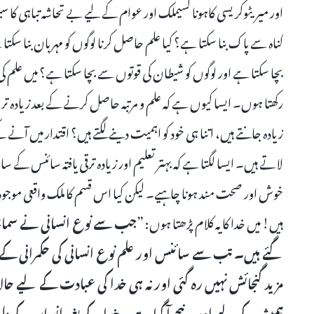
اور میریٹوکریسی کاہونا کسیملک اور عوام کے لیے بے تحاشہ تباہی کا 
گناہ سے پاک بنا سکتا ہے؟ کیا علم حاصل کرنا لوگوں کو مہربان بنا س
بچا سکتا ہے اور لوگوں کو شیطان کی قوتوں سے بچا سکتا ہے؟ میں علم 
رکھتا ہوں۔ ایسا کیوں ہے کہ علم و مرتبہ حاصل کرنے کے بعد زیادہ تر
زیادہ جانتے ہیں، اتنا ہی خود کو اہمیت دینے لگتے ہیں؟ اقتدار میں آنے
لاتے ہیں۔ ایسا لگتا ہے کہ بہتر تعلیم اور زیادہ ترقی یافتہ سائنس کے س
خوش اور صحت مند ہونا چاہیے۔ لیکن کیا اس قسم کا ملک واقعی موجود
ہیں! میں خدا کا یہ کلام پڑھتا ہوں: ”
جب سے نوع انسانی نے سماجی 
گئے ہیں۔ تب سے سائنس اور علم نوع انسانی کی حکمرانی ک
مزید گنجائش نہیں رہ گئی اور نہ ہی خدا کی عبادت کے لیے ح
ہمیشہ کے لیے اور نیچے آ گیا ہے۔ خدا کے بغیر انسان کے دل