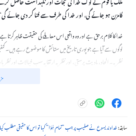
ملک یا قوم کے لوگ خدا کی نجات اور نگہداشت حاصل کرنے سے
گامزن ہو جائے گی، اور خدا کی طرف سے فنا کر دی جائے گی
“
خدا کا کلام برحق ہے اور وہ واقعی اس معاملے کی حقیقت ظاہر کرتا ہے۔
لوگوں سے آیا ہے جو پوری تاریخ میں ستائش کا موضوع رہے ہیں۔ کنفیو
نظریہ۔ الحاد، مادیت پرستی، اور نظریہ ارتقا یہ سب خیالات اور نظری
معاشرے میں سائنس اور تھیوری کی بنیاد ہیں۔ ان تمام عقائد اور نظ
مز
نصابی کتب اور تدریسی کمروں میں جگہ دی ہے، اور انسانیت کے لیے 
زنگ آلود اور شل کی ہے، بنی نوع انسان کو گمراہ اور بدعنوان کرنے ک
علم و سائنس کے زیر اثر مزید سے مزید تربدعنوان ہوچکی ہے، اور اس ط
اور انسان دونوں طیش میں ہیں۔ اب آفات زیادہ سے زیادہ اور تسلسل
سابقہ:
خداوند یسوع نے صلیب پر جب ”تمام ہُؤا“ کہا تو اس کا حقیقی مطلب کیا 