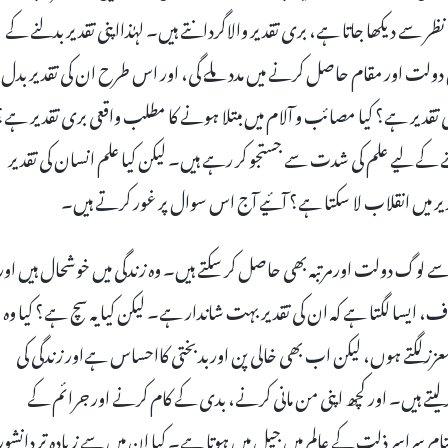
 سے دیکھا جاتا ہے، بری تقدیر والاگردانتے ہیں۔ لہٰذااپنی تقدیر بدلنے کے
یں دولت اور مقام حاصل کرنے میں مدد ملے گی، اور اس طرح ان کی تقدیر بدل
ی تقدیر ہے؟ کیا مصائب و آلام میں مبتلا ہونے کا مطلب واقعی بری تقدیر ہے؟
ے کے لیے علم کی شدت سے جستجو کر رہے ہیں۔ لیکن کیا علم انسان کی تقدیر
قدیر میں انقلاب لا سکتا ہے؟ آئیے آج اس سوال پر غور کرتے ہیں۔
سے لوگ دولت اورمرتبہ بھی حاصل کر سکتے ہیں۔ وہ زندگی میں خوشحال ہیں اور
، ایسا لگتا ہے کہ ان کی تقدیر بہت شاندار ہے۔ لیکن کیا یہ سچ ہے؟ کیا وہ
ززلگتے ہوں، لیکن اب بھی خالی پن اوربدبختی کااحساس ہےاور زندگی کی
رلیتے ہیں۔ اور کچھ اپنی من مانی کرنے، بدی کے کام کرنے اور جرائم کے
ام سراسر ذلت کے عالم میں جیل میں ہوتا ہے۔ کیا ان میں سے زیادہ تر دانشور