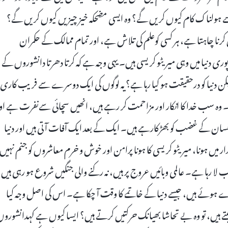
ہ ایسے ہولناک کام کیوں کریں گے؟ وہ ایسی مضحکہ خیز چیزیں کیوں کریں گے؟
ا چاہتا ہے، ہر کسی کوعلم کی تلاش ہے، اور تمام ممالک کے حکمران
 دنیا میں وہی میریٹو کریسی ہیں۔ یہی وجہ ہے کہ کرتا دھرتا دانشوروں کے
 لیکن دنیا کو درحقیقت ہو کیا رہا ہے؟ یہ لوگوں کی ایک دوسرے سے فریب کاری
رنا۔ وہ سب خدا کا انکار اور مزاحمت کر رہے ہیں، انھیں سچائی سےنفرت ہے او
ر انسان کے غضب کو بھڑکارہے ہیں۔ ایک کے بعد ایک آفات آتی ہیں اور دنیا
میں ہونا، میریٹو کریسی کا ہونا پرامن اور خوش و خرم معاشروں کو جنم نہیں
 رہا ہے۔ عالمی وبائیں عروج پر ہیں، نہ رکنے والی جنگیں شروع ہو رہی ہیں،
وئے ہیں، جیسے دنیا کے خاتمے کا وقت آ چکا ہے۔ اس کی اصل وجہ کیا
 ہیں، تو وہ بے تحاشا بھیانک حرکتیں کرتے ہیں؟ ایسا کیوں ہے کہدانشورو