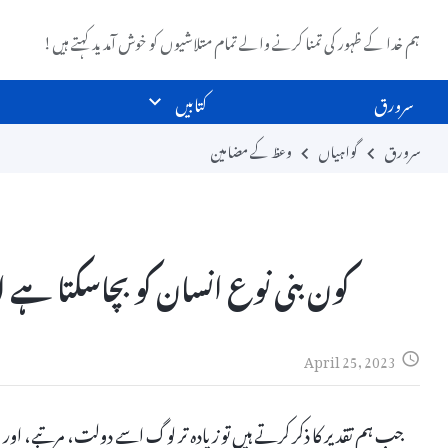
ہم خدا کے ظہور کی تمنا کرنے والے تمام متلاشیوں کو خوش آمدید کہتے ہیں!
سرورق
کتابیں
سرورق
گواہیاں
وعظ کے مضامین
کون بنی نوع انسان کو بچاسکتا ہے ا
April 25, 2023
جب ہم تقدیر کا ذکر کرتے ہیں تو زیادہ تر لوگ اسے دولت، مرتبے، ا