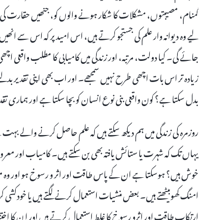
گمنام، مصیبتوں، مشکلات کا شکار ہونے والوں کو، جنھیں حقارت کی نظر
لیے وہ دیوانہ وار علم کی جستجو کرتے ہیں، اس امید پر کہ اس سے انھ
جائے گی۔ کیا دولت، مرتبہ، اور زندگی میں کامیابی کا مطلب واقعی اچھ
زیادہ تر اس بات اچھی طرح نہیں سمجھے۔ اور اب بھی اپنی تقدیر بدلن
بدل سکتا ہے؟ کون واقعی بنی نوع انسان کو بچا سکتا ہے اور ہماری ت
روزمرہ کی زندگی میں ہم دیکھ سکتے ہیں کہ علم حاصل کرنے والے بہت 
یہاں تک کہ شہرت یا ستائش یافتہ بھی بن سکتے ہیں۔ کامیاب اور معروف
خوش ہیں؟ ہوسکتا ہے ان کے پاس طاقت اور اثر و رسوخ ہو اور وہ مع
امنگ کھوبیٹھتے ہیں۔ بعض منشیات استعمال کرنے لگتے ہیں یا خودکشی ک
ارتکاب طاقت اور اثرو رسوخ کا غلط استعمال کرتے ہیں اور ا ن کا اختت