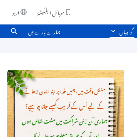
موبائل ایپلیکیشنز
اردو
گواہیاں
ہمارے بارے میں