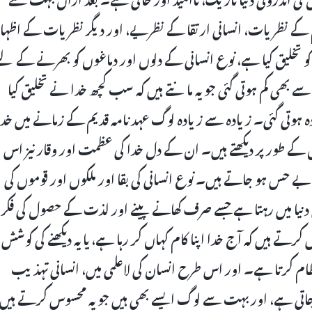
ے نظریات، انسانی ارتقا کے نظریے، اور دیگر نظریات کے اظہا
خلیق کیا ہے، نوع انسانی کے دلوں اور دماغوں کو بھرنے کے لی
ے بھی کم ہوتی گئی جو یہ مانتے ہیں کہ سب کچھ خدا نے تخلیق کیا
ادہ ہوتی گئی۔ زیادہ سے زیادہ لوگ عہد نامہ قدیم کے زمانے میں خدا
کے طور پر دیکھتے ہیں۔ ان کے دل خدا کی عظمت اور وقار نیز اس
 بے حس ہو جاتے ہیں۔ نوع انسانی کی بقا اور ملکوں اور قوموں کی
دنیا میں رہتا ہے جسے صرف کھانے پینے اور لذت کے حصول کی فکر
یں کہ آج خدا اپنا کام کہاں کر رہا ہے، یا یہ دیکھنے کی کوشش
ظام کرتا ہے۔ اور اس طرح انسان کی لاعلمی میں، انسانی تہذیب
تی ہے، اور بہت سے لوگ ایسے بھی ہیں جو یہ محسوس کرتے ہیں