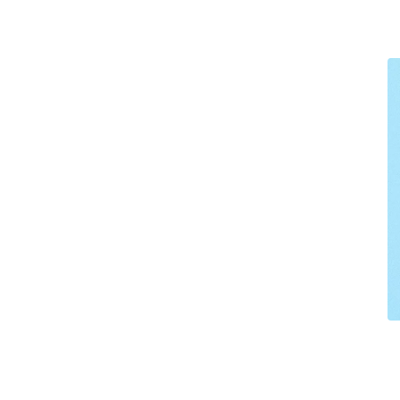
ے
ا
نگ