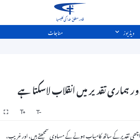
ویڈیوز
مناجات
ور ہماری تقدیر میں انقلاب لاسکتا ہے
ور اچھی تقدیر کے ساتھ کامیاب ہونے کے مساوی سمجھتے ہیں، اور غریب،