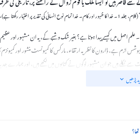
 قاصر ہیں تو ایسا ملک یا قوم زوال کے راستے پر، تاریکی کی طر
۔
(کلام، جلد 1۔ خدا کا ظہور اور کام۔ خدا تمام نوع انسانی کی تقدیر پر اختیار رکھتا ہے)
 علم اصل میں کیسے پیدا ہوتا ہے؟ بغیر شک و شبے کے، یہ ان مشہور اور عظیم
شس ازم ہے، ڈارون کا نظریہ ارتقاء، مارکس کا کمیونسٹ منشور اور کمیونزم ک
ات سے نکلے ہیں جو ان مشہور لوگوں نے کتابوں میں لکھے ہیں، اور ہمارے جدید
ریات کو حکمران طبقات نےتمام ادوار میں فروغ دیا ہے۔ انھوں نے انھیں
ید پڑھیں
اقوالِ دانش بن گئے۔ انھوں نے ایک نسل کے بعد دوسری نسل تعلیم یافتہ،
ے لیے حکمران طبقوں کے آلہ کار بن گئے ہیں۔ ساری بنی نوع انسان تعلیم اور
رح معاشرہ تاریک تراور مزید افراتفری کا شکار ہو چکا ہے، اس حد تک کہ خدا
 سے ہوتی جا رہی ہیں اور ناگہانی مصیبت وار کرنے سے کبھی نہیں چوکتی۔
تھا؟