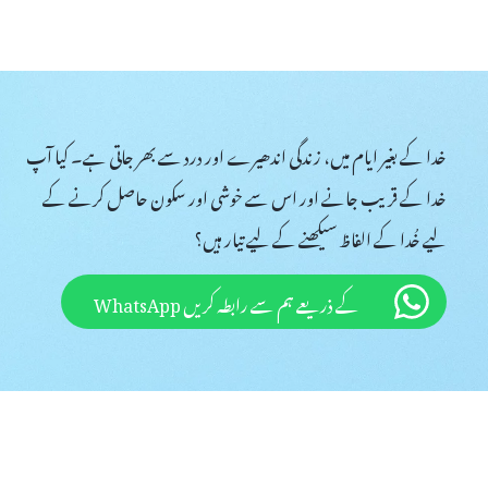
سے انھیں دنیا کے خاتمے کا سامنا ہے۔ یہ واقعی ہمیں حیرت میں ڈال دیتا
ہیں اور انھیں زیادہ سے زیادہ قبول کرتے ہیں، لیکن وہ نہ گناہ سے فرار ہوسکت
و تے جارہے ہیں، گناہ اور کرب میں ڈوب رہے ہیں جن سے وہ فرار نہیں ہو
ں، جن کی ہر کوئی پرستش کرتا ہے۔ وہ سب ملحد اور ارتقاء پسند رہے ہیں جو خد
خدا کے بغیر ایام میں، زندگی اندھیرے اور درد سے بھر جاتی ہے۔ کیا آپ
خدا کے قریب جانے اور اس سے خوشی اور سکون حاصل کرنے کے
نہیں رکھتے کہ ہر چیز پر اسی کی حکمرانی ہے۔ وہ خاص طور پر وہ سچائیاں قبول نہیں
لیے خُدا کے الفاظ سیکھنے کے لیے تیار ہیں؟
بھی معاشرے کی تاریکی کا پول نہیں کھولتا؛ ایک لفظ بھی شیطان کی طرف سے
 لفظ بھی حکمران طبقوں کی فطرت اور برے جوہر کا پردہ فاش نہیں کرتا، یا
کے ذریعے ہم سے رابطہ کریں WhatsApp
اعمال اور خدا کی محبت کی گواہی ہے یا وہ خدا کے کلام میں سچائی سے ہم آہ
لفت کرتے ہیں۔ مجموعی طور پر، ان کی گفتگو مکمل طور پر حکمران طبقات کے
کو نقصان پہنچانے کے لیے ہے، اور نتیجتاً انھوں نے انسانیت کو تاریک اور
چکی ہے جو خدا کے خلاف مزاحمت کرتی ہے اور اس سے بے وفائی کرتی ہے۔