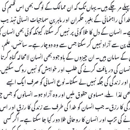
پہلے مر چکے ہیں۔ یہاں تک کہ ان ممالک کے لوگ بھی اس قسم کی
 کی راہنمائی کے بغیر، حکمران اور ماہرینِ سماجیات انسانی تہذیب
۔ انسان کے دل کا خلا کوئی پر نہیں کر سکتا، کیونکہ کوئی بھی انسان ک
وکھلے پن سے آزاد نہیں کر سکتا جس سے وہ دوچار ہے۔ سائنس، علم،
کے سامان ہیں۔ ان چیزوں کے باوجود بھی انسان لامحالہ گناہ کرتا
ں انسان کی دریافت کرنے کی طلب اور خواہش کو نہیں روک سکتیں
ور زندگی کی جگہ نہیں لے سکتا۔ نوع انسانی کو صرف ایک ایسے
 غذا ملے، مساوی حقوق ملیں اور وہ آزاد ہو۔ انسانوں کو جس چی
گی کا رزق۔ جب انسان کو خدا کی طرف سے زندگی کا رزق اور اس
 تڑپ اور انسان کا روحانی خلا دور کیا جا سکتا ہے۔ اگر کسی