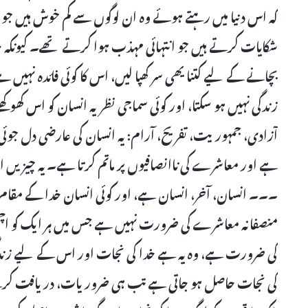
کہ اس دنیا میں رہتے ہوئے وہ ان لوگوں سے کم خوش ہیں جو 
شکایات کرتے ہیں جو انتہائی مہذب ہوا کرتے تھے۔ کیونکہ خدا
بچانے کے لیے کتنا یھی سر کھپا لیں، اس کا کوئی فائدہ نہیں ہے
زندگی نہیں ہو سکتا، اور کوئی سماجی نظریہ انسان کو اس کھ
آزادی، جمہوریت، تفریح، آرام: یہ انسان کی عارضی دل جوئی 
ہے اور معاشرے کی ناانصافیوں پر ماتم کرتا ہے۔ یہ چیزی
۔۔۔ انسان، آخر، انسان ہے، اور کوئی انسان خدا کے مقام ا
منصفانہ معاشرے کی ضرورت نہیں ہے جس میں ہر ایک کو اچھی
کی ضرورت ہے، وہ یہ ہے خدا کی نجات اور اس کے لیے زند
کی نجات حاصل ہو جاتی ہے تب ہی ضروریات، دریافت کرنے کی