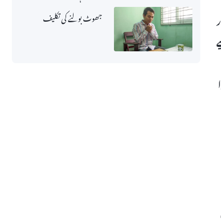
جھوٹ بولنے کی تکلیف
ر
ے