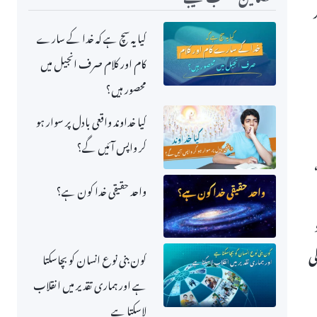
کیا یہ سچ ہے کہ خدا کے سارے
کام اور کلام صرف انجیل میں
محصور ہیں؟
کیا خداوند واقعی بادل پر سوار ہو
کر واپس آئیں گے؟
واحد حقیقی خدا کون ہے؟
ی
کون بنی نوع انسان کو بچاسکتا
ہے اور ہماری تقدیر میں انقلاب
لاسکتا ہے