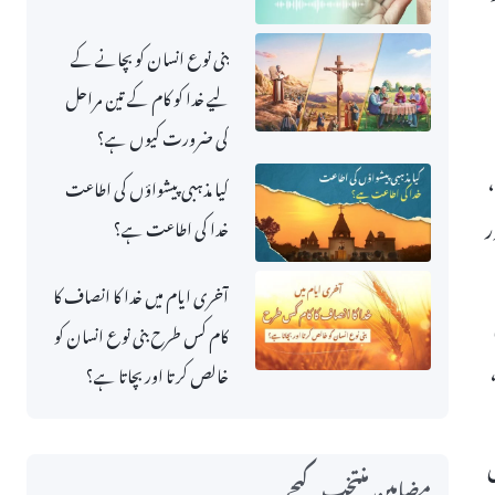
بنی نوع انسان کو بچانے کے
لیے خدا کو کام کے تین مراحل
کی ضرورت کیوں ہے؟
،
کیا مذہبی پیشواؤں کی اطاعت
ر
خدا کی اطاعت ہے؟
آخری ایام میں خدا کا انصاف کا
کام کس طرح بنی نوع انسان کو
خالص کرتا اور بچاتا ہے؟
ں
مضامین منتخب کیجے