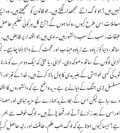
نہیں ہیں؟ جو لوگ اتنے سمجھدار لگتے ہیں، جو قانون کو سمجھتے ہیں، و
معاملات اس طرح کیوں رونما ہوں گے؟ آج کل ہر کوئی تعلیم حاصل کرن
طبقات، سب کے سب دانشور ہیں۔ وہی ہیں جو اقتدار پر قابض ہیں، پوری
ساتھ، دنیا کو زیادہ سے زیادہ مہذب اور محبت کرنے والا بننا چاہیے۔
لڑائی لوگوں کے ساتھ دھوکہ دہی، لڑائی، یا حتیٰ کہ ایک دوسرے کو ما
توبہ کی کسی خواہش کے بغیر بدی کا بول بالا کرتے ہیں، خدا کےقہر او
مسلسل بڑی جنگ کے دہانے پر ہے۔ یہ واضح ہے کہ دانشوروں کا اقتدار 
دے رہا ہے لیکن اس کے بجائے یہ ہمارے لیے مزید تباہی اور مصائب لا
اور اس کے بعد زلزلے آتےاور قحط پڑتے ہیں۔ لوگ خوف سے بھرے ہ
ہے؟ ایسا کیوں ہوتا ہے کہ لوگ جب علم، طاقت اور رتبہ حاصل کرلیتے