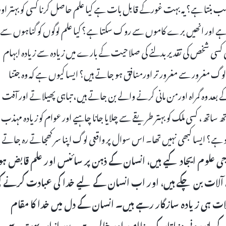
سبب بنتا ہے؟ یہ بہت غورکے قابل بات ہے کیا علم حاصل کرنا کسی کو بہتر اور
کتا ہے اور انھیں برے کاموں سے روک سکتا ہے؟ کیا علم لوگوں کو گناہوں سے
کی کسی شخص کی تقدیر بدلنے کی صلاحیت کے بارے میں زیادہ سے زیادہ ابہام
 لوگ مغرور سے مغرور تر اورمنافق ہو جاتے ہیں؟ ایسا کیوں ہے کہ وہ جتنا
 کے بعد وہ گمراہ اورمن مانی کرنے والے بن جاتے ہیں، تباہی پھیلاتے اور آفت
اتھ ساتھ، کسی ملک کو بہتر طریقے سے چلایا جانا چاہیے اور عوام کو زیادہ مہذب،
 ہے؟ ایسا کبھی نہیں تھا۔ اس سوال پر واقعی لوگ اپنا سر کھجاتے رہ جاتے
علوم ایجاد کیے ہیں، انسان کے ذہن پر سائنس اور علم قابض ہو
ے آلات بن چکے ہیں، اور اب انسان کے لیے خدا کی عبادت کرنے ک
الات ہی زیادہ سازگار رہے ہیں۔ انسان کے دل میں خدا کا مقام
 کی اندرونی دنیا تاریک، ناامید اور خالی ہے۔ بعد ازاں بہت سے