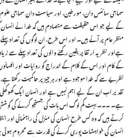
سماجی سائنس دان، مورخین، اور سیاست دان سماجی علوم ک
کے لیے جو اس حقیقت سے متصادم ہیں کہ خدا نے انسان کو ت
منظر عام پر آئے ہیں۔ اور اس طرح، ان لوگوں کی تعداد پہلے س
ہےاور نظریہ ارتقا پر یقین رکھنے والوں کی تعداد پہلے سے زی
کے کام اور اس کے کلام کے اندراج کو روایات اور افسانوں 
نظریے سے کہ خدا موجود ہے اور ہر چیز پر حاکمیت رکھتا ہے،
تقدیر اب ان کے لیے اہم نہیں ہے اور انسان ایک کھوکھلی 
ہے۔ ۔۔۔ بہت کم لوگ اس بات کی جستجو کرنے کی کوشش کرتے ہ
کرتے ہیں کہ وہ کس طرح انسان کی منزل کی راہنمائی اور انت
انسان کی خواہشات پوری کرنے کی قدرت سے محروم ہوتی جا