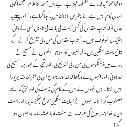
ہوگیا تھا؟ یہ قدرے مضحکہ خیز ہے، ہے ناں؟ خدا کا کلام سمجھنا کوئی
آسان کام نہیں ہے۔ 2 پطرس 1: 20 میں یہ کہا گیا ہے، ”اور پہلے یہ
جان لو کہ کِتابِ مُقدّس کی کِسی نبُوّت کی بات کی تاوِیل کِسی کے ذاتی
اِختیار پر مَوقُوف نہیں۔“ کتاب مقدس کی من مانی تشریح کرنے کے
نتائج بہت سنگین ہیں۔ فریسیوں کا سوچو – انھوں نے مسیح کے
بارے میں پیشنگوئیوں کی من مانی تشریح کی، اور نتیجے کے طور پر، مسیح کی
آمد ہوئی، اور انہوں نے دیکھا کہ خداوند یسوع ان کی تشریحات پر پورا
نہیں اترتا۔ پس انہوں نے اس کے کام کی مذمت کی اور حتیٰ کہ اسے
مصلوب کر ڈالا۔ انہوں نے نہایت سنگین نتائج بھگتے۔ یہ براہ راست
ان پر خداوند یسوع کی طرف سے لعنت کا باعث بنا۔ وہ ملعون ہو
گئے!