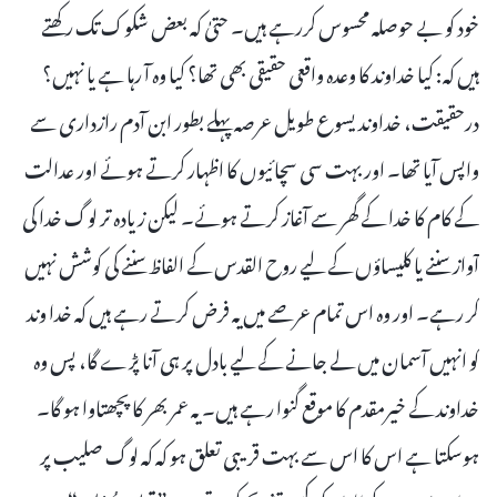
خود کو بے حوصلہ محسوس کررہے ہیں۔ حتیٰ کہ بعض شکوک تک رکھتے
ہیں کہ: کیا خداوند کا وعدہ واقعی حقیقی بھی تھا؟ کیا وہ آ رہا ہے یا نہیں؟
درحقیقت، خداوند یسوع طویل عرصہ پہلے بطور ابن آدم رازداری سے
واپس آیا تھا۔ اور بہت سی سچائیوں کا اظہار کرتے ہوئے اور عدالت
کے کام کا خدا کے گھر سے آغاز کرتے ہوئے۔ لیکن زیادہ تر لوگ خدا کی
آواز سننے یا کلیساؤں کے لیے روح القدس کے الفاظ سننے کی کوشش نہیں
کر رہے۔ اور وہ اس تمام عرصے میں یہ فرض کرتے رہے ہیں کہ خدا وند
کو انہیں آسمان میں لے جانے کے لیے بادل پر ہی آنا پڑے گا، پس وہ
خداوند کے خیرمقدم کا موقع گنوا رہے ہیں۔ یہ عمر بھر کا پچھتاوا ہو گا۔
ہوسکتا ہے اس کا اس سے بہت قریبی تعلق ہو کہ کہ لوگ صلیب پر