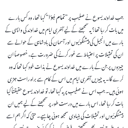
جب خداوند یسوع نے صلیب پر ”
تمام ہُؤا
“ کہا تھا، وہ کس بارے
میں بات کر رہا تھا؟ یہ سمجھنے کے لیے آخری ایام میں خداوند کی واپسی کے
بارے میں انجیل کی پیشنگوئیوں اور آسمان کی بادشاہی کے حوالے سے
ان کی تمثیلات پر احتیاط سے غور کرنے کی ضرورت ہے، خصوصاً ان
چیزوں پر جن کے بارے میں خداوند یسوع نے بذات خود کہا تھا کہ وہ
کرے گا۔ یہ چیزیں آخری ایام میں اس کے کام سے براہ راست جڑی
ہوئی ہیں۔ جب اس نے صلیب پر یہ کہا تھا، تو خداوند یسوع حقیقتاً کیا
بات کر رہا تھا، اس بارے میں درست طور پر سمجھنے کے لیے ہمیں ان
پیشنگوئیوں اور تمثیلات کی بنیادی سمجھ ہونی چاہیے۔ حتیٰ کہ اگر ہم اسے
پوری طرح نہیں بھی سمجھتے، یہ فرض کرنے کی کوئی ضرورت نہیں کہ