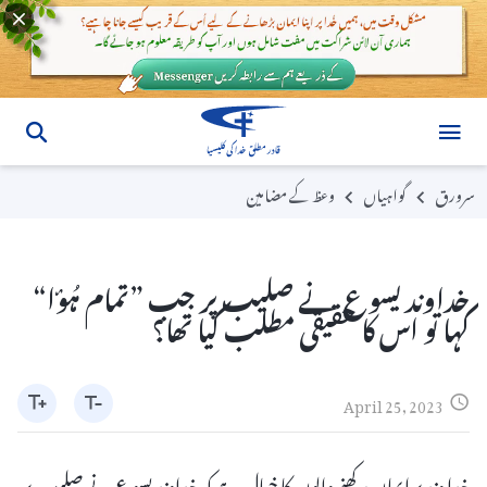
سرورق
گواہیاں
وعظ کے مضامین
خداوند یسوع نے صلیب پر جب ”تمام ہُؤا“
کہا تو اس کا حقیقی مطلب کیا تھا؟
April 25, 2023
خدا وند پر ایمان رکھنے والوں کا خیال ہے کہ خداوند یسوع نے صلیب پر