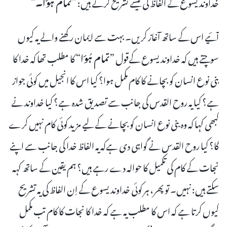
خداوند یسوع کے الفاظ کی کیسے تشریح کرتے ہیں: ”
تمام ہُؤا۔
“
آئیے اس کے ساتھ آغاز کریں۔ بہت سے ایمان رکھنے والے یہ کیوں
سوچتے ہیں کہ خداوند یسوع کےقول ”
تمام ہُؤا
“ کا مطلب تھا کہ خدا کا
بنی نوع انسان کو بچانے کا کام مکمل ہوا؟ کیا اس کا انجیل میں کوئی جواز
ہے؟ کیا یہ روح القدس کی جانب سے تصدیق شدہ ہے؟ کیا خداوند نے
کبھی کہا کہ وہ بنی نوع انسان کو بچانے کے لیے مزید کوئی کام نہیں کرے
گا؟ کیا روح القدس نے گواہی دی ہےکہ یہ الفاظ خدا کی جانب سے اپنے
نجات کے کام کی تکمیل کا حوالہ دے رہے ہیں؟ ہم یقین کے ساتھ کہہ
سکتے ہیں: نہیں۔ تو پھر، ہر کوئی خداوند یسوع کے اِن الفاظ کی یہ تشریح
کیوں کرتا ہے کہ اس کا مطلب یہ ہے کہ خدا کا نجات کا کام تب مکمل