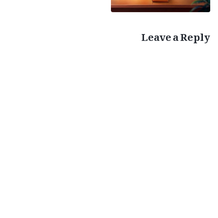
دانت پِیسنا ہو گا
“
۔ ہم ان پیشنگوئیوں اور
(متّی 13: 47-50)
Leave a Reply
تمثیلات سے دیکھ سکتے ہیں کہ خداوند یسوع نے کہا تھا کہ جب وہ واپس
آئے گا تو وہ بہت سا کام کرے گا۔ لیکن اس کا سب سے اہم حصہ
سچائی کا اظہار کرنا اور عدالت کا کام کرنا ہے۔ اس کے نتیجے میں لوگ
تمام سچائیوں میں داخل ہوں گے اور پھر ان کی نوعیت کے مطابق
سب کی چھانٹی کریں گے۔ جو کامل ہو سکتے ہیں وہ ہو جائیں گے اور جن
کو ختم کرنا ضروری ہے وہ ختم کر دیے جائیں گے۔ اس سے ان سب
باتوں کا مکمل ادراک ہو جائے گا جو خداوند یسوع نے بادشاہی کے
بارے میں کہی تھیں۔ گیہوں اور کڑوے دانوں، ماہی گیری کے جال،
عقلمند اور بے وقوف کنواریوں، بھیڑوں اور بکریوں، اور اچھے اور