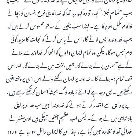
جب ”
تمام ہُؤا
“ کہا، تو وہ کہہ رہا تھا کہ خدا کا بنی نوع انسان کو بچانے
کا کام مکمل ہو چکا ہے۔ لہٰذا سب یقین کے ساتھ محسوس کرتے ہیں کہ
جب خداوند واپس لوٹے گا، اس کے پاس کرنے کو نجات کا مزید کوئی
کام نہیں ہوگا، لیکن وہ تمام ایمان والوں کو اٹھا کر خداوند سے ملانے
کے لیے آسمان پر لے جائے گا، ہمیں جنت میں لے جائے گا، اور بس
قصہ تمام ہو جائے گا۔ خداوند پر ایمان رکھنے والے بس اسی پر پختہ یقین
رکھتے ہیں۔ یہی وجہ ہے کہ اتنے زیادہ لوگ ہمیشہ آسمان کو تکتے رہتے ہیں،
بے پرواہی سے انتظار کرتے ہوئے کہ خداوند انہیں سیدھا اوپر اپنی
بادشاہی میں لے جائے۔ لیکن اب عظیم آفتیں آ چکی ہیں اور بیشتر نے
خدا کی آمد کا نظارہ نہیں کیا ہے، لہٰذا ان کا ایمان زائل ہو رہا ہے اور وہ