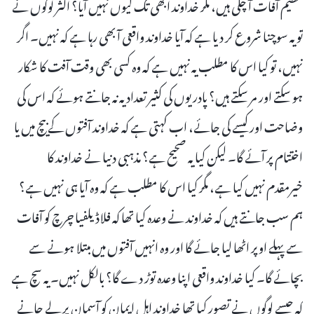
عظیم آفات آ چکی ہیں، مگر خداوند ابھی تک کیوں نہیں آیا؟ اکثر لوگوں نے
تو یہ سوچنا شروع کر دیا ہے کہ آیا خداوند واقعی آ بھی رہا ہے کہ نہیں۔ اگر
نہیں، تو کیا اس کا مطلب یہ نہیں ہے کہ وہ کسی بھی وقت آفت کا شکار
ہو سکتے اور مر سکتے ہیں؟ پادریوں کی کثیر تعداد یہ نہ جانتے ہوئے کہ اس کی
وضاحت اور کیسے کی جائے، اب کہتی ہے کہ خداوند آفتوں کے بیچ میں یا
اختتام پر آئے گا۔ لیکن کیا یہ صحیح ہے؟ مذہبی دنیا نے خداوند کا
خیرمقدم نہیں کیا ہے، مگر کیا اس کا مطلب ہے کہ وہ آیا ہی نہیں ہے؟
ہم سب جانتے ہیں کہ خداوند نے وعدہ کیا تھا کہ فلاڈیلفیا چرچ کو آفات
سے پہلے اوپر اٹھا لیا جائے گا اور وہ انہیں آفتوں میں مبتلا ہونے سے
بچائے گا۔ کیا خداوند واقعی اپنا وعدہ توڑ دے گا؟ بالکل نہیں۔ یہ سچ ہے
کہ جیسے لوگوں نے تصور کیا تھا خداوند اہل ایمان کو آسمان پر لے جانے