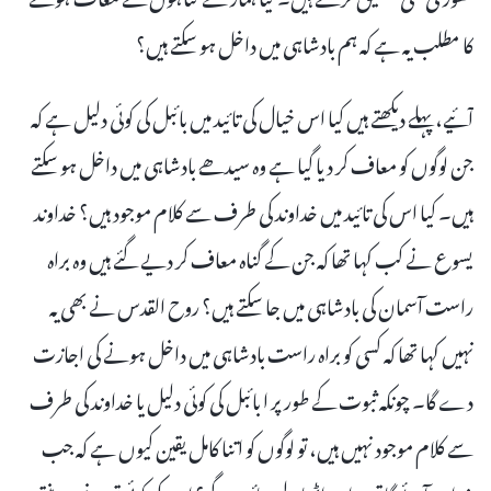
کا مطلب یہ ہے کہ ہم بادشاہی میں داخل ہو سکتے ہیں؟
آئیے، پہلے دیکھتے ہیں کیا اس خیال کی تائید میں بائبل کی کوئی دلیل ہے کہ
جن لوگوں کو معاف کر دیا گیا ہے وہ سیدھے بادشاہی میں داخل ہو سکتے
ہیں۔ کیا اس کی تائید میں خداوند کی طرف سے کلام موجود ہیں؟ خداوند
یسوع نے کب کہا تھا کہ جن کے گناہ معاف کر دیے گئے ہیں وہ براہ
راست آسمان کی بادشاہی میں جا سکتے ہیں؟ روح القدس نے بھی یہ
نہیں کہا تھا کہ کسی کو براہ راست بادشاہی میں داخل ہونے کی اجازت
دے گا۔ چونکہ ثبوت کے طور پر ا بائبل کی کوئی دلیل یا خداوند کی طرف
سے کلام موجود نہیں ہیں، تو لوگوں کو اتنا کامل یقین کیوں ہے کہ جب