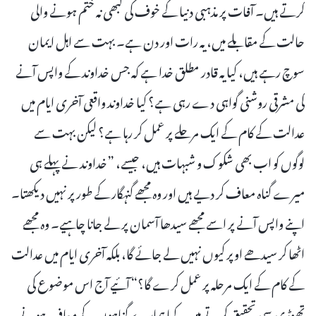
کرتے ہیں۔ آفات پر مذہبی دنیا کے خوف کی کبھی نہ ختم ہونے والی
حالت کے مقابلے میں، یہ رات اور دن ہے۔ بہت سے اہل ایمان
سوچ رہے ہیں، کیا یہ قادر مطلق خدا ہے کہ جس خداوند کے واپس آنے
کی مشرقی روشنی گواہی دے رہی ہے؟ کیا خداوند واقعی آخری ایام میں
عدالت کے کام کے ایک مرحلے پر عمل کر رہا ہے؟ لیکن بہت سے
لوگوں کو اب بھی شکوک و شبہات ہیں، جیسے، ”خداوند نے پہلے ہی
میرے گناہ معاف کر دیے ہیں اور وہ مجھے گنہگار کے طور پر نہیں دیکھتا۔
اپنے واپس آنے پر اسے مجھے سیدھا آسمان پر لے جانا چاہیے۔ وہ مجھے
اٹھا کر سیدھے اوپر کیوں نہیں لے جائے گا، بلکہ آخری ایام میں عدالت
کے کام کے ایک مرحلہ پر عمل کرے گا؟“ آئیے آج اس موضوع کی
تھوڑی سی تحقیق کرتے ہیں۔ کیا ہمارے گناہوں کے معاف ہونے