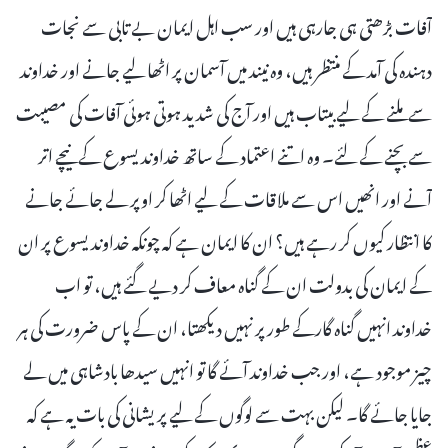
آفات بڑھتی ہی جارہی ہیں اور سب اہل ایمان بے تابی سے نجات
دہندہ کی آمد کے منتظر ہیں، وہ نیند میں آسمان پر اٹھا لیے جانے اور خداوند
سے ملنے کے لیے بیتاب ہیں اور آج کی شدید ہوتی ہوئی آفات کی مصیبت
سے بچنے کے لئے۔ وہ اتنے اعتماد کے ساتھ خداوند یسوع کےنیچے اتر
آنے اور انھیں اس سے ملاقات کے لیے اٹھا کر اوپر لے جائے جانے
کا انتظار کیوں کر رہے ہیں؟ ان کا ایمان ہے کہ چونکہ خداوند یسوع پر ان
کے ایمان کی بدولت ان کے گناہ معاف کر دیے گئے ہیں، تو اب
خداوند انہیں گناہ گارکے طور پر نہیں دیکھتا، ان کے پاس ضرورت کی ہر
چیز موجود ہے، اور جب خداوند آئے گا تو انہیں سیدھا بادشاہی میں لے
جایا جائے گا۔ لیکن بہت سے لوگوں کے لیے پریشانی کی بات یہ ہے کہ