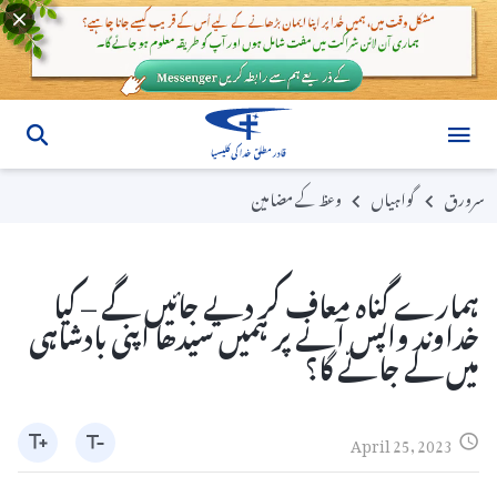
سرورق
گواہیاں
وعظ کے مضامین
ہمارے گناہ معاف کر دیے جائیں گے – کیا
خداوند واپس آنے پر ہمیں سیدھا اپنی بادشاہی
میں لے جائے گا؟
April 25, 2023