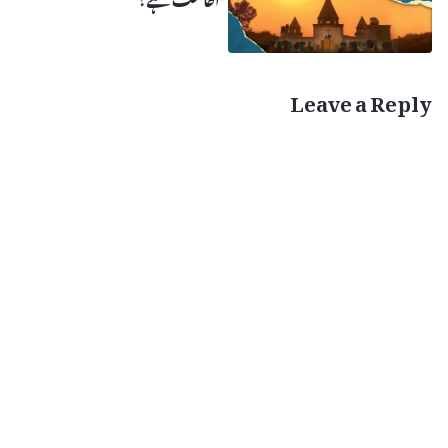
ہیں۔ در حقیقت، تمام اہل ایمان ایک جیسے ہیں، دن میں گناہ کرنے اور
رات کو اقرار کرنے کی حالت میں رہتے ہیں، گناہ میں سخت جدوجہد کر
Leave a Reply
رہے ہیں۔ وہ سب گناہ کے بندھنوں میں پھنسے ہونے کے ناقابل یقین
درد کا تجربہ کرتے ہیں۔ اس حقیقت سے کیا ظاہر ہوتا ہے؟ اس سے
ظاہر ہوتا ہے کہ جن کے گناہ معاف کر دیے گئے ہیں وہ نہ تو گناہ سے بچ
پاتے ہیں اور نہ ہی مقدس ہوتے ہیں، لہذا ہم یقین کے ساتھ کہہ سکتے
ہیں کہ وہ آسمان کی بادشاہی کے لائق نہیں ہیں۔ جیسا کہ خداوند یسوع
نے کہا، ”
دِیا مَیں تُم سے سچ کہتا ہُوں کہ جو کوئی گُناہ کرتا ہے
گُناہ کا غُلام ہے۔ اور غُلام ابد تک گھر میں نہیں رہتا بیٹا ابد تک
رہتا ہے
“
۔ ہم دیکھ سکتے ہیں کہ اس بنا پر کہ تمہارے
(یُوحنّا 8: 34-35)