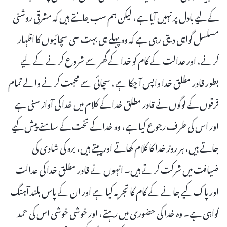
کے لیے بادل پر نہیں آیا ہے، لیکن ہم سب جانتے ہیں کہ مشرقی روشنی
مسلسل گواہی دیتی رہی ہے کہ وہ پہلے ہی بہت سی سچائیوں کا اظہار
کرنے، اور عدالت کے کام کو خدا کے گھر سے شروع کرنے کے لیے
بطور قادر مطلق خدا واپس آ چکا ہے، سچائی سے محبت کرنے والے تمام
فرقوں کے لوگوں نے قادر مطلق خدا کے کلام میں خدا کی آواز سنی ہے
اور اس کی طرف رجوع کیا ہے، وہ خدا کے تخت کے سامنے پیش کیے
جاتے ہیں، ہر روز خدا کا کلام کھاتے اور پیتے ہیں، برہ کی شادی کی
ضیافت میں شرکت کرتے ہیں۔ انہوں نے قادر مطلق خدا کی عدالت
اور پاک کیے جانے کے کام کا تجربہ کیا ہے اور ان کے پاس بلند آہنگ
گواہی ہے۔ وہ خدا کی حضوری میں رہتے، اور خوشی خوشی اس کی حمد