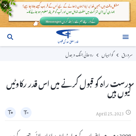
سرورق
گواہیاں
روحانی جنگ و جدل
درست راہ کو قبول کرنے میں اس قدر رکاوٹیں
کیوں ہیں
April 25, 2023
2008ء میں، میں اپنی ماں کے ہمراہ خداوند پر ایمان لائی، جس کے بعد،