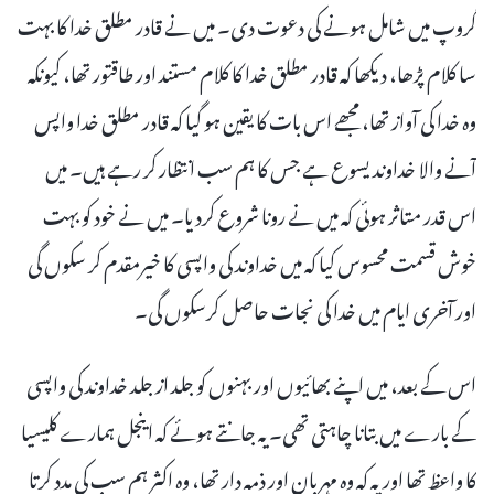
گروپ میں شامل ہونے کی دعوت دی۔ میں نے قادر مطلق خدا کا بہت
سا کلام پڑھا، دیکھا کہ قادر مطلق خدا کا کلام مستند اور طاقتور تھا، کیونکہ
وہ خدا کی آواز تھا، مجھے اس بات کا یقین ہو گیا کہ قادر مطلق خدا واپس
آنے والا خداوند یسوع ہے جس کا ہم سب انتظار کر رہے ہیں۔ میں
اس قدر متاثر ہوئی کہ میں نے رونا شروع کردیا۔ میں نے خود کو بہت
خوش قسمت محسوس کیا کہ میں خداوند کی واپسی کا خیرمقدم کر سکوں گی
اور آخری ایام میں خدا کی نجات حاصل کرسکوں گی۔
اس کے بعد، میں اپنے بھائیوں اور بہنوں کو جلد از جلد خداوند کی واپسی
کے بارے میں بتانا چاہتی تھی۔ یہ جانتے ہوئے کہ اینجل ہمارے کلیسیا
کا واعظ تھا اوریہ کہ وہ مہربان اور ذمہ دار تھا، وہ اکثر ہم سب کی مدد کرتا