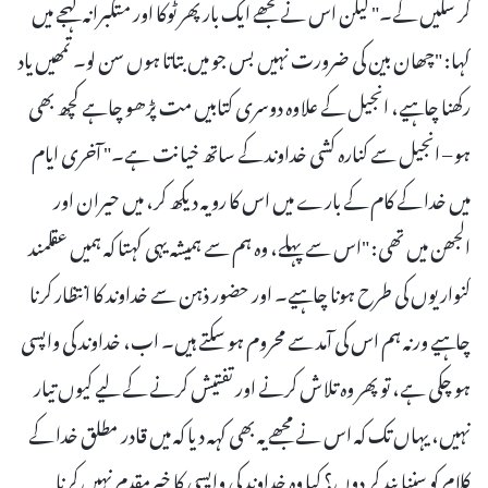
کر سکیں گے۔" لیکن اس نے مجھے ایک بار پھر ٹوکا اور متکبرانہ لہجے میں
کہا: "چھان بین کی ضرورت نہیں بس جو میں بتاتا ہوں سن لو۔ تمھیں یاد
رکھنا چاہیے، انجیل کے علاوہ دوسری کتابیں مت پڑھو چاہے کچھ بھی
ہو – انجیل سے کنارہ کشی خداوند کے ساتھ خیانت ہے۔" آخری ایام
میں خدا کے کام کے بارے میں اس کا رویہ دیکھ کر، میں حیران اور
الجھن میں تھی: "اس سے پہلے، وہ ہم سے ہمیشہ یہی کہتا کہ ہمیں عقلمند
کنواریوں کی طرح ہونا چاہیے۔ اور حضور ذہن سے خداوند کا انتظار کرنا
چاہیے ورنہ ہم اس کی آمد سے محروم ہو سکتے ہیں۔ اب، خداوند کی واپسی
ہو چکی ہے، تو پھر وہ تلاش کرنے اور تفتیش کرنے کے لیے کیوں تیار
نہیں، یہاں تک کہ اس نے مجھے یہ بھی کہہ دیا کہ میں قادر مطلق خدا کے
کلام کو سننا بند کر دوں؟ کیا وہ خداوند کی واپسی کا خیرمقدم نہیں کرنا