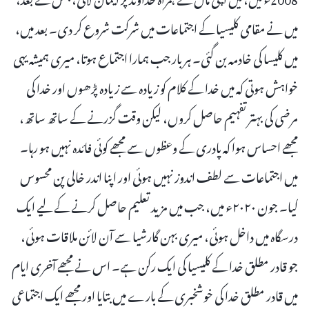
میں نے مقامی کلیسیا کے اجتماعات میں شرکت شروع کر دی۔ بعد میں،
میں کلیسا کی خادمہ بن گئی۔ ہر بار جب ہمارا اجتماع ہوتا، میری ہمیشہ یہی
خواہش ہوتی کہ میں خدا کے کلام کو زیادہ سے زیادہ پڑھوں اور خدا کی
مرضی کی بہتر تفہیم حاصل کروں، لیکن وقت گزرنے کے ساتھ ساتھ،
مجھے احساس ہوا کہ پادری کے وعظوں سے مجھے کوئی فائدہ نہیں ہو رہا۔
میں اجتماعات سے لطف اندوز نہیں ہوئی اور اپنا اندر خالی پن محسوس
کیا۔ جون ۲۰۲۰ء میں، جب میں مزید تعلیم حاصل کرنے کے لیے ایک
درسگاہ میں داخل ہوئی، میری بہن گارشیا سے آن لائن ملاقات ہوئی،
جو قادر مطلق خدا کے کلیسیا کی ایک رکن ہے۔ اس نے مجھے آخری ایام
میں قادر مطلق خدا کی خوشخبری کے بارے میں بتایا اور مجھے ایک اجتماعی