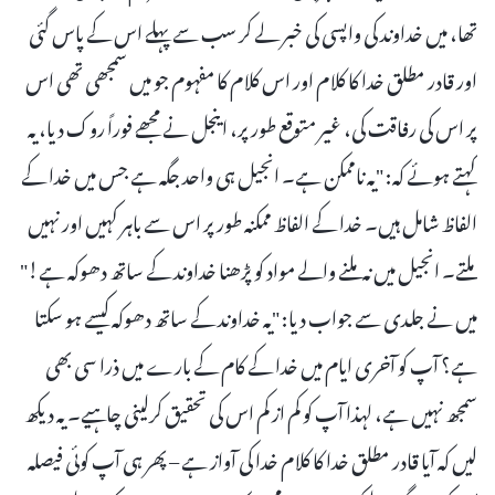
تھا، میں خداوند کی واپسی کی خبر لے کر سب سے پہلے اس کے پاس گئی
اور قادر مطلق خدا کا کلام اور اس کلام کا مفہوم جو میں سمجھی تھی اس
پر اس کی رفاقت کی، غیر متوقع طور پر، اینجل نے مجھے فوراً روک دیا، یہ
کہتے ہوئے کہ: "یہ ناممکن ہے۔ انجیل ہی واحد جگہ ہے جس میں خدا کے
الفاظ شامل ہیں۔ خدا کے الفاظ ممکنہ طور پر اس سے باہر کہیں اور نہیں
ملتے۔ انجیل میں نہ ملنے والے مواد کو پڑھنا خداوند کے ساتھ دھوکہ ہے!"
میں نے جلدی سے جواب دیا: "یہ خداوند کے ساتھ دھوکہ کیسے ہو سکتا
ہے؟ آپ کو آخری ایام میں خدا کے کام کے بارے میں ذرا سی بھی
سمجھ نہیں ہے، لہذا آپ کو کم از کم اس کی تحقیق کرلینی چاہیے۔ یہ دیکھ
لیں کہ آیا قادر مطلق خدا کا کلام خدا کی آواز ہے – پھر ہی آپ کوئی فیصلہ