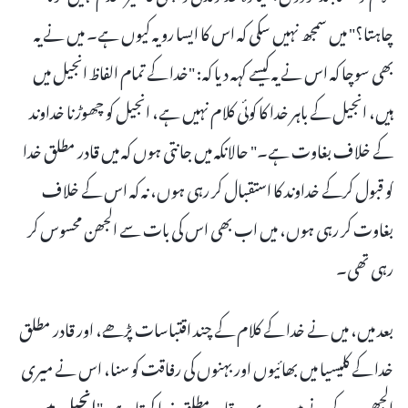
چاہتا؟" میں سمجھ نہیں سکی کہ اس کا ایسا رویہ کیوں ہے۔ میں نے یہ
بھی سوچا کہ اس نے یہ کیسے کہہ دیا کہ: "خدا کے تمام الفاظ انجیل میں
ہیں، انجیل کے باہر خدا کا کوئی کلام نہیں ہے، انجیل کو چھوڑنا خداوند
کے خلاف بغاوت ہے۔" حالانکہ میں جانتی ہوں کہ میں قادر مطلق خدا
کو قبول کرکے خداوند کا استقبال کر رہی ہوں، نہ کہ اس کے خلاف
بغاوت کر رہی ہوں، میں اب بھی اس کی بات سے الجھن محسوس کر
رہی تھی۔
بعد میں، میں نے خدا کے کلام کے چند اقتباسات پڑھے، اور قادر مطلق
خدا کے کلیسیا میں بھائیوں اور بہنوں کی رفاقت کو سنا، اس نے میری
الجھن دور کرنے میں مدد دی۔ قادر مطلق خدا کہتا ہے، "
انجیل میں