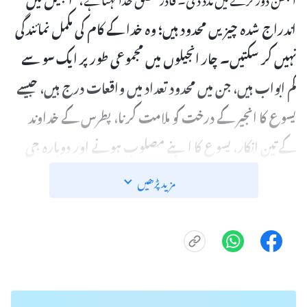
اندراج شدہ چیزیں محدود ہیں؛ وہ خدا کے کام کی مکمل نمائندگی
نہیں کر سکتیں۔ چار انجیلوں میں مجموعی طور پر ایک سو سے
کم ابواب ہیں، جن میں محدود تعداد میں واقعات درج ہیں، جیسے
یسوع کا انجیر کے درخت کو ملامت کرنا، پطرس کے خداوند
کے تین انکار، یسوع کا اپنے مصلوب ہونے اور دوبارہ جی
اٹھنے کے بعد شاگردوں کے سامنے ظاہر ہونا، روزے کے
مزید پڑھیں
بارے میں تعلیم دینا دعا کے بارے میں تعلیم، طلاق کے
بارے میں تعلیم، یسوع کی پیدائش اور نسب نامہ، یسوع کی
طرف سے شاگردوں کی تقرری، وغیرہ۔ تاہم انسان ان کو ایک
خزانے کے طور پر قیمتی سمجھ کر اہمیت دیتا ہے، یہاں تک کہ