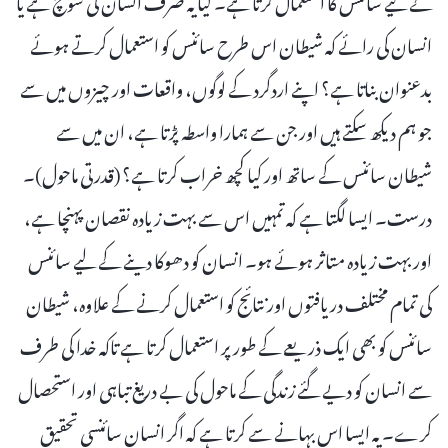
انسان کی رائے کہ شیطان اس طرح سائنس کو استعمال کرتے ہوئے
بدعنوان بناتا ہے؟ اپنے اردگرد کے لوگوں، واقعات اور چیزوں میں سے
جو ہم دیکھ سکتے ہیں اور جن سے ہمارا واسطہ پڑتا ہے، ان میں سے
شیطان سائنس کے ساتھ اور کیا کچھ خراب کرتا ہے؟ (قدرتی ماحول)۔
درست۔ ایسا لگتا ہے کہ تمہیں اس سے بہت زیادہ نقصان پہنچا ہے،
اور بہت زیادہ متاثر ہوئے ہو۔ انسان کو دھوکا دینے کے لیے سائنس
کی تمام مختلف دریافتوں اور نتائج کو استعمال کرنے کے علاوہ، شیطان
سائنس کو بھی ایک ذریعے کے طور پر استعمال کرتا ہے تاکہ خدا کی طرف
سے انسان کو دیے گئے زندگی کے ماحول کی بے دریغ تباہی اور استحصال
کرے۔ یہ ایسا اس بہانے سے کرتا ہے کہ اگر انسان سائنسی تحقیق