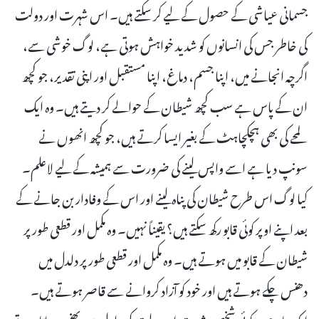
جسمانی عیاشی کے حصول کے لیے کر سکتے ہیں۔ اس شہرت اور دولت
کی خاطر جس کی انسانوں کو شدید خواہش ہوتی ہے، لوگ خوشی سے،
اگرچہ انجانے میں، اپنا جسم، دماغ، اپنا مستقبل اور اپنی تقدیر، جو کچھ
ان کے پاس ہے سب کچھ شیطان کے حوالے کر دیتے ہیں۔ وہ ایک
لمحے کی بھی ہچکچاہٹ کے بغیر ایسا کرتے ہیں، جو کچھ انھوں نے
سونپ دیا ہے اسے واپس لینے کی ضرورت سے ہمیشہ کے لیے لاعلم۔
کیا لوگ اس طرح شیطان کی پناہ لینے اور اس کے وفادار بن جانے کے
بعد اپنے اوپر کوئی قابو رکھ سکتے ہیں؟ یقیناً نہیں۔ وہ مکمل اور قطعی طور پر
شیطان کے قابو میں ہوتے ہیں۔ وہ مکمل اور قطعی طور پر دلدل میں
دھنس چکے ہوتے ہیں اور خود کو آزاد کروانے سے قاصر ہوتے ہیں۔
ایک بار جب کوئی شخص شہرت اور دولت کی دلدل میں پھنس جاتا ہے تو