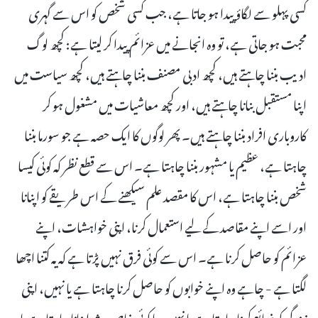
کسی پہلو سے لگاؤ پیدا ہو جاتا ہے، جب کسی شخص کو اس سے گہری
محبت ہو جاتی ہے، تو وہ انجانے میں عزائم پیدا کر لیتا ہے: کچھ لوگ
ادیب بننا چاہتے ہیں، کچھ ادبی مصنف بننا چاہتے ہیں، کچھ سیاست میں
اپنا مستقبل بنانا چاہتے ہیں، اور کچھ معاشیات میں مشغول ہو کر
کاروباری افراد بننا چاہتے ہیں۔ پھر لوگوں کا ایک حصہ ہے جو سورما بننا
چاہتا ہے، عظیم یا مشہور بننا چاہتا ہے۔ اس سے قطع نظر کہ کوئی کیسا
شخص بننا چاہتا ہے، اس کا مقصد علم سیکھنے کے اس طریقے کو اپنانا
اور اسے اپنے مقاصد کے لیے استعمال کرنا، اپنی خواہشات، اپنے
عزائم کو حاصل کرنا ہے۔ اس سے کوئی فرق نہیں پڑتا ہے کہ یہ کتنا اچھا
لگتا ہے - چاہے وہ اپنے خوابوں کو حاصل کرنا چاہتا ہے یا نہیں، اپنی
زندگی کو ضائع کرنا چاہتا ہے یا نہیں، یا کوئی خاص پیشہ اپنانا چاہتا ہے یا