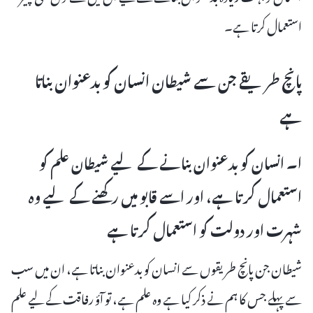
استعمال کرتا ہے۔
پانچ طریقے جن سے شیطان انسان کو بدعنوان بناتا
ہے
ا۔ انسان کو بدعنوان بنانے کے لیے شیطان علم کو
استعمال کرتا ہے، اور اسے قابو میں رکھنے کے لیے وہ
شہرت اور دولت کو استعمال کرتا ہے
شیطان جن پانچ طریقوں سے انسان کو بدعنوان بناتا ہے، ان میں سب
سے پہلے جس کا ہم نے ذکر کیا ہے وہ علم ہے، تو آؤ رفاقت کے لیے علم