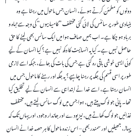
دونوں کو مطمئن کرتے ہوئے، انسان جس ماحول میں رہتا ہے وہ
بنیادی طور پر سائنس کی لائی گئی مختلف ”کامیابیوں“ کی وجہ سے تباہ و
برباد ہو چکا ہے۔ اب ہمیں صاف ہوا میں ایک سانس بھی لینے کا حق
حاصل نہیں ہے۔ کیا یہ انسانیت کا دکھ نہیں ہے؟ کیا انسان کے لیے
کوئی ایسی خوشی باقی رہ گئی ہے جس کی بات کی جائے، جبکہ اسے لازمی
طور پر اسی قسم کی جگہ پر رہنا چاہیے؟ یہ جگہ اور رہنے کا ماحول جس میں
انسان رہتا ہے، اسے خدا نے ابتدا ہی سے انسان کے لیے تخلیق کیا
تھا۔ پانی جو لوگ پیتے ہیں، ہوا جس میں لوگ سانس لیتے ہیں، مختلف
غذائیں جو لوگ کھاتے ہیں، نیز پودے اور جاندار وجود، اور یہاں تک کہ
پہاڑ، جھیلیں اور سمندر بھی – اس زندہ ماحول کا ہر حصہ خدا نے انسان