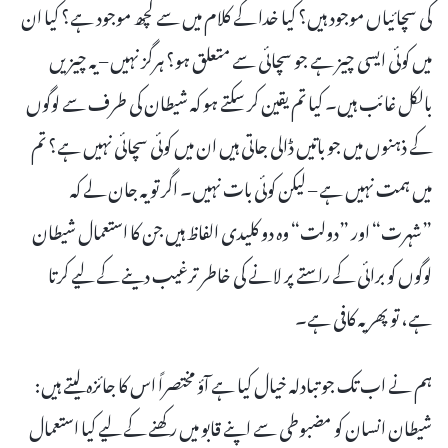
کی سچائیاں موجود ہیں؟ کیا خدا کے کلام میں سے کچھ موجود ہے؟ کیا ان
میں کوئی ایسی چیز ہے جو سچائی سے متعلق ہو؟ ہرگز نہیں – یہ چیزیں
بالکل غائب ہیں۔ کیا تم یقین کر سکتے ہو کہ شیطان کی طرف سے لوگوں
کے ذہنوں میں جو باتیں ڈالی جاتی ہیں ان میں کوئی سچائی نہیں ہے؟ تم
میں ہمت نہیں ہے – لیکن کوئی بات نہیں۔ اگر تو یہ جان لے کہ
”شہرت“ اور ”دولت“ وہ دو کلیدی الفاظ ہیں جن کا استعمال شیطان
لوگوں کو برائی کے راستے پر لانے کی خاطر ترغیب دینے کے لیے کرتا
ہے، تو پھر یہ کافی ہے۔
ہم نے اب تک جو تبادلہ خیال کیا ہے آؤ مختصراً اس کا جائزہ لیتے ہیں:
شیطان انسان کو مضبوطی سے اپنے قابو میں رکھنے کے لیے کیا استعمال