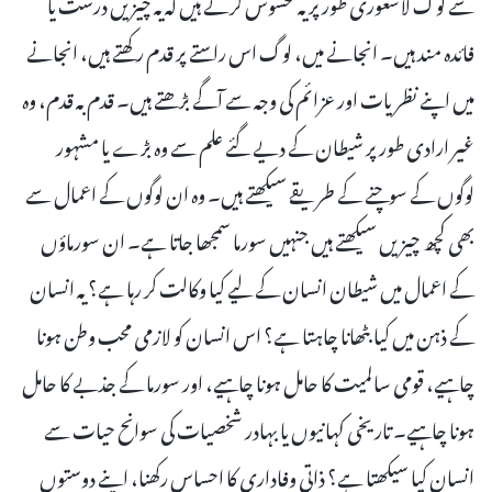
سے لوگ لاشعوری طور پر یہ محسوس کرتے ہیں کہ یہ چیزیں درست یا
فائدہ مند ہیں۔ انجانے میں، لوگ اس راستے پر قدم رکھتے ہیں، انجانے
میں اپنے نظریات اور عزائم کی وجہ سے آگے بڑھتے ہیں۔ قدم بہ قدم، وہ
غیر ارادی طور پر شیطان کے دیے گئے علم سے وہ بڑے یا مشہور
لوگوں کے سوچنے کے طریقے سیکھتے ہیں۔ وہ ان لوگوں کے اعمال سے
بھی کچھ چیزیں سیکھتے ہیں جنہیں سورما سمجھا جاتا ہے۔ ان سورماؤں
کے اعمال میں شیطان انسان کے لیے کیا وکالت کر رہا ہے؟ یہ انسان
کے ذہن میں کیا بٹھانا چاہتا ہے؟ اس انسان کو لازمی محب وطن ہونا
چاہیے، قومی سالمیت کا حامل ہونا چاہیے، اور سورما کے جذبے کا حامل
ہونا چاہیے۔ تاریخی کہانیوں یا بہادر شخصیات کی سوانح حیات سے
انسان کیا سیکھتا ہے؟ ذاتی وفاداری کا احساس رکھنا، اپنے دوستوں