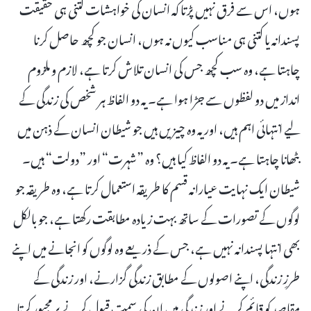
ہوں، اس سے فرق نہیں پڑتا کہ انسان کی خواہشات کتنی ہی حقیقت
پسندانہ یا کتنی ہی مناسب کیوں نہ ہوں، انسان جو کچھ حاصل کرنا
چاہتا ہے، وہ سب کچھ جس کی انسان تلاش کرتا ہے، لازم و ملزوم
انداز میں دو لفظوں سے جڑا ہوا ہے۔ یہ دو الفاظ ہر شخص کی زندگی کے
لیے انتہائی اہم ہیں، اور یہ وہ چیزیں ہیں جو شیطان انسان کے ذہن میں
بٹھانا چاہتا ہے۔ یہ دو الفاظ کیا ہیں؟ وہ ”شہرت“ اور ”دولت“ ہیں۔
شیطان ایک نہایت عیارانہ قسم کا طریقہ استعمال کرتا ہے، وہ طریقہ جو
لوگوں کے تصورات کے ساتھ بہت زیادہ مطابقت رکھتا ہے، جو بالکل
بھی انتہا پسندانہ نہیں ہے، جس کے ذریعے وہ لوگوں کو انجانے میں اپنے
طرزِ زندگی، اپنے اصولوں کے مطابق زندگی گزارنے، اور زندگی کے
مقاصد کو قائم کرنے اور زندگی میں ان کی سمت قبول کرنے پر مجبور کرتا