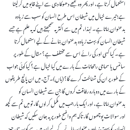
استعمال کرتا ہے، اور پھر وہ تجھے دھوکا دہی سے اپنے قابو میں کر لیتا
ہے؛ تیرے خیال میں شیطان اس طرح انسان کو سب سے زیادہ
بدعنوان بناتا ہے۔ لہذا، تم میں سے اکثر یہ سمجھتے ہیں کہ یہ علم ہے جسے
شیطان انسان کو بہت زیادہ بدعنوان بنانے کے لیے استعمال کرتا
ہے۔ کیا کسی اور کی رائے اس سے مختلف ہے؟ مثال کے طور پر
سائنس یا سماجی رجحانات کے بارے میں کیا خیال ہے؟ کیا کوئی جواب
کے طور پر ان کی شناخت کرے گا؟ (ہاں)۔ آج، میں ان پانچ طریقوں
کے بارے میں دوبارہ رفاقت کروں گا جن سے شیطان انسان کو
بدعنوان بناتا ہے، اور ایک بار جب میں مکمل کر لوں گا، تو میں تم سے کچھ
اور سوالات پوچھوں گا، تاکہ ہم واضح طور پر یہ جان سکیں کہ شیطان
انسان کو بہت زیادہ بدعنوان بنانے کے لیے ان میں سے کون سی چیز