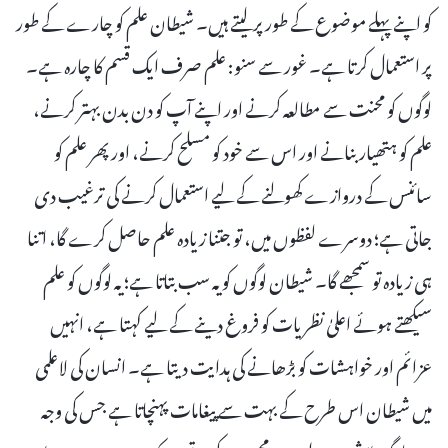
کو اپنے پہلے موضوع کے طور پر لیتے ہیں۔ شیطان علم کو چارے کے طور
پر استعمال کرتا ہے۔ غور سے سنو: علم صرف ایک قسم کا چارہ ہے۔
لوگوں کو محنت سے مطالعہ کرنے اور اپنے آپ کو دن بدن بہتر کرنے،
علم کو ہتھیار بنانے اور اس سے خود کو مسلح کرنے، اور پھر علم کو
سائنس کے دروازے کھولنے کے لیے استعمال کرنے کی ترغیب دی
جاتی ہے؛ دوسرے لفظوں میں، تو جتنا زیادہ علم حاصل کرے گا، اتنا
ہی زیادہ تو سمجھے گا۔ شیطان لوگوں کو یہ سب بتاتا ہے؛ یہ لوگوں کو علم
سیکھتے ہوئے اعلیٰ نظریات کو فروغ دینے کے لیے کہتا ہے، انہیں
عزائم اور خواہشات کو بڑھانے کی ہدایت دیتا ہے۔ انسان کی لاعلمی
میں شیطان اس طرح کے بہت سے پیغامات پہنچاتا ہے جس کی وجہ