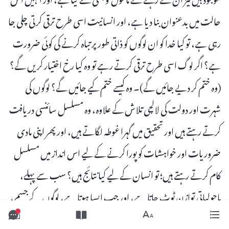
حالت میں بدعنوان بنا دیا ہے، اور انسانیت اسی طرح ترقی کرتی چلی جا
رہی ہے، تو کیا خدا کو ان لوگوں کو ذاتی طور پر تباہ کرنے کی کوئی ضرورت
ہے؟ اگر لوگ اسی طرح ترقی کرتے رہے تو وہ کیا رخ اختیار کریں گے؟
(وہ ختم کر دیے جائیں گے)۔ وہ کیسے ختم کیے جائیں گے؟ لوگوں کی
شہرت اور دولت کی لالچی تلاش کے علاوہ، وہ مسلسل سائنسی دریافت
کرتے رہتے ہیں اور تحقیق میں گہرا غوطہ لگاتے ہیں، اور پھر اپنی مادی
ضروریات اور خواہشات کو پورا کرنے کے لیے اس انداز میں مسلسل
کام کرتے رہتے ہیں؛ تو انسان کے لیے کیا نتائج ہیں؟ سب سے پہلے،
ماحولیاتی توازن ٹوٹ جاتا ہے، اور جب ایسا ہوتا ہے، لوگوں کے جسم،
ان کے اندرونی اعضاء، اس غیر متوازن ماحول کی وجہ سے داغدار اور