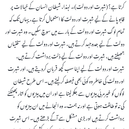
کرتا ہے؟ (شہرت اور دولت)۔ لہذا، شیطان انسان کے خیالات پر
قابو پانے کے لیے شہرت اور دولت کا استعمال کرتا ہے، یہاں تک کہ
تمام لوگ شہرت اور دولت کے بارے میں سوچ سکیں۔ وہ شہرت اور
دولت کے لیے جدوجہد کرتے ہیں، شہرت اور دولت کے لیے سختیاں
جھیلتے ہیں، شہرت اور دولت کے لیے ذلت برداشت کرتے ہیں،
شہرت اور دولت کے لیے اپنا سب کچھ قربان کردیتے ہیں، اور شہرت
اور دولت کی خاطر وہ کوئی بھی فیصلہ کر لیتے ہیں۔ اس طرح شیطان
لوگوں کو غیرمرئی بیڑیوں سے جکڑ لیتا ہے اور ان میں بیڑیوں کو اتار پھینکنے
کی نہ تو طاقت ہوتی ہے اور نہ ہمت۔ وہ انجانے میں ان بیڑیوں کو
برداشت کرتے ہیں اور بڑی مشکل سے آگے بڑھتے ہیں۔ اس شہرت