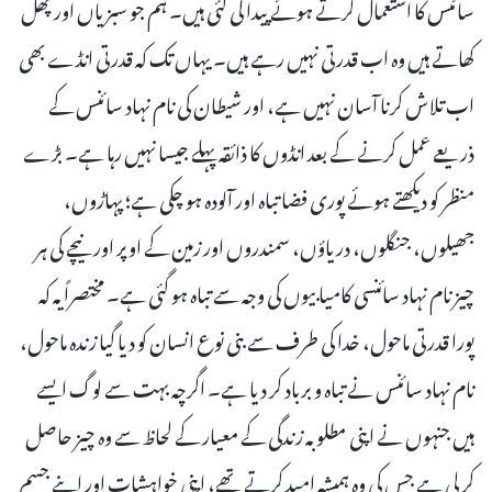
سائنس کا استعمال کرتے ہوئے پیدا کی گئی ہیں۔ ہم جو سبزیاں اور پھل
کھاتے ہیں وہ اب قدرتی نہیں رہے ہیں۔ یہاں تک کہ قدرتی انڈے بھی
اب تلاش کرنا آسان نہیں ہے، اور شیطان کی نام نہاد سائنس کے
ذریعے عمل کرنے کے بعد انڈوں کا ذائقہ پہلے جیسا نہیں رہا ہے۔ بڑے
منظر کو دیکھتے ہوئے پوری فضا تباہ اور آلودہ ہو چکی ہے؛ پہاڑوں،
جھیلوں، جنگلوں، دریاؤں، سمندروں اور زمین کے اوپر اور نیچے کی ہر
چیز نام نہاد سائنسی کامیابیوں کی وجہ سے تباہ ہو گئی ہے۔ مختصراً یہ کہ
پورا قدرتی ماحول، خدا کی طرف سے بنی نوع انسان کو دیا گیا زندہ ماحول،
نام نہاد سائنس نے تباہ و برباد کر دیا ہے۔ اگرچہ بہت سے لوگ ایسے
ہیں جنہوں نے اپنی مطلوبہ زندگی کے معیار کے لحاظ سے وہ چیز حاصل
کر لی ہے جس کی وہ ہمیشہ امید کرتے تھے، اپنی خواہشات اور اپنے جسم