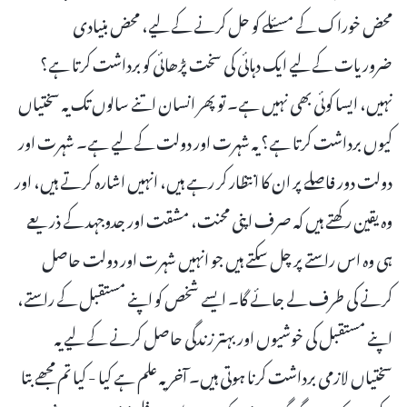
محض خوراک کے مسئلے کو حل کرنے کے لیے، محض بنیادی
ضروریات کے لیے ایک دہائی کی سخت پڑھائی کو برداشت کرتا ہے؟
نہیں، ایسا کوئی بھی نہیں ہے۔ تو پھر انسان اتنے سالوں تک یہ سختیاں
کیوں برداشت کرتا ہے؟ یہ شہرت اور دولت کے لیے ہے۔ شہرت اور
دولت دور فاصلے پر ان کا انتظار کر رہے ہیں، انہیں اشارہ کرتے ہیں، اور
وہ یقین رکھتے ہیں کہ صرف اپنی محنت، مشقت اور جدوجہد کے ذریعے
ہی وہ اس راستے پر چل سکتے ہیں جو انہیں شہرت اور دولت حاصل
کرنے کی طرف لے جائے گا۔ ایسے شخص کو اپنے مستقبل کے راستے،
اپنے مستقبل کی خوشیوں اور بہتر زندگی حاصل کرنے کے لیے یہ
سختیاں لازمی برداشت کرنا ہوتی ہیں۔ آخر یہ علم ہے کیا - کیا تم مجھے بتا