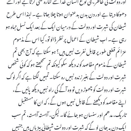
اور دولت کی خاطر، بنی نوع انسان خدا سے کنارہ کشی کرتا ہے اور اسے
دھوکا دیتا ہے اور دن بدن بدعنوان ہوتا چلا جاتا ہے۔ لہٰذا اس طرح
شیطان کی شہرت اور دولت کے درمیان ایک کے بعد ایک نسل تباہ ہو
رہی ہے۔ اب شیطان کے اعمال پر نظر ڈالو تو، کیا اس کے مذموم
عزائم قطعی طور پر قابل نفرت نہیں ہیں؟ ہو سکتا ہے کہ آج بھی تم
شیطان کے مذموم مقاصد کو نہ دیکھ سکو کیونکہ تم سمجھتے ہو کہ کوئی شخص
شہرت اور دولت کے بغیر زندہ نہیں رہ سکتا۔ تمہیں لگتا ہے کہ اگر لوگ
شہرت اور دولت کو چھوڑ دیں تو وہ آگے کی راہ نہیں دیکھ پائیں گے،
اپنے مقاصد کو دیکھنے کے قابل نہیں ہوں گے، کہ ان کا مستقبل
تاریک، مدھم اور سنسان ہو جائے گا۔ لیکن، آہستہ آہستہ، تم سب
ایک دن یہ جان لو گے کہ شہرت اور دولت شیطانی بیڑیاں ہیں جنہیں