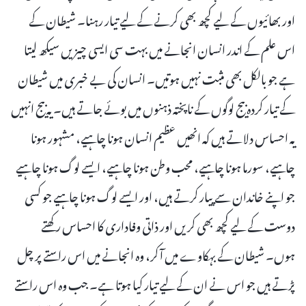
اور بھائیوں کے لیے کچھ بھی کرنے کے لیے تیار رہنا۔ شیطان کے
اس علم کے اندر انسان انجانے میں بہت سی ایسی چیزیں سیکھ لیتا
ہے جو بالکل بھی مثبت نہیں ہوتیں۔ انسان کی بے خبری میں شیطان
کے تیار کردہ بیج لوگوں کے ناپختہ ذہنوں میں بوئے جاتے ہیں۔ یہ بیج انہیں
یہ احساس دلاتے ہیں کہ انھیں عظیم انسان ہونا چاہیے، مشہور ہونا
چاہیے، سورما ہونا چاہیے، محب وطن ہونا چاہیے، ایسے لوگ ہونا چاہیے
جو اپنے خاندان سے پیار کرتے ہیں، اور ایسے لوگ ہونا چاہیے جو کسی
دوست کے لیے کچھ بھی کریں اور ذاتی وفاداری کا احساس رکھتے
ہوں۔ شیطان کے بہکاوے میں آ کر، وہ انجانے میں اس راستے پر چل
پڑتے ہیں جو اس نے ان کے لیے تیار کیا ہوتا ہے۔ جب وہ اس راستے