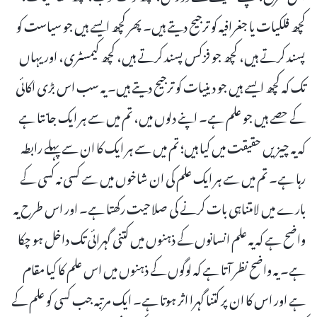
کچھ فلکیات یا جغرافیہ کو ترجیح دیتے ہیں۔ پھر کچھ ایسے ہیں جو سیاست کو
پسند کرتے ہیں، کچھ جو فزکس پسند کرتے ہیں، کچھ کیمسٹری، اور یہاں
تک کہ کچھ ایسے ہیں جو دینیات کو ترجیح دیتے ہیں۔ یہ سب اس بڑی اکائی
کے حصے ہیں جو علم ہے۔ اپنے دلوں میں، تم میں سے ہر ایک جانتا ہے
کہ یہ چیزیں حقیقت میں کیا ہیں؛ تم میں سے ہر ایک کا ان سے پہلے رابطہ
رہا ہے۔ تم میں سے ہر ایک علم کی ان شاخوں میں سے کسی نہ کسی کے
بارے میں لامتناہی بات کرنے کی صلاحیت رکھتا ہے۔ اور اس طرح یہ
واضح ہے کہ یہ علم انسانوں کے ذہنوں میں کتنی گہرائی تک داخل ہو چکا
ہے۔ یہ واضح نظر آتا ہے کہ لوگوں کے ذہنوں میں اس علم کا کیا مقام
ہے اور اس کا ان پر کتنا گہرا اثر ہوتا ہے۔ ایک مرتبہ جب کسی کو علم کے