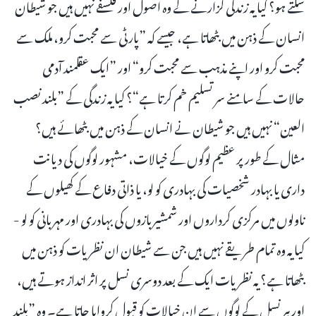
سکتے ہو؟ کیا یہ زندگی گزارنے کے وہ اصول اور فلسفے نہیں ہیں جو شیطان
انسان کے ذہن میں بٹھاتا ہے، جیسے کہ ”پارٹی سے محبت کرو، ملک سے
محبت کرو اور اپنے مذہب سے محبت کرو“ اور ”ایک عقلمند آدمی
حالات کے سامنے سر تسلیم خم کرتا ہے“؟ کیا یہ زندگی کے ”بلند نصب
العین“ نہیں ہیں جو شیطان نے انسان کے ذہن میں بٹھائے ہیں؟
مثال کے طور پر عظیم لوگوں کے خیالات، مشہور لوگوں کی دیانت
داری یا بہادر شخصیات کی بہادری کو لو، یا ذاتی دفاع کے کھیلوں کے
ناولوں میں مرکزی کرداروں اور شمشیربازوں کی بہادری اور مہربانی کو لو -
کیا یہ وہ تمام طریقے نہیں ہیں جن سے شیطان ان نظریات کو ذہن میں
بٹھاتا ہے؟ یہ نظریات ایک کے بعد دوسری نسل پر اثر انداز ہوتے ہیں،
اور ہر نسل کے لوگوں سے ان خیالات کو قبول کروایا جاتا ہے۔ وہ ”بلند