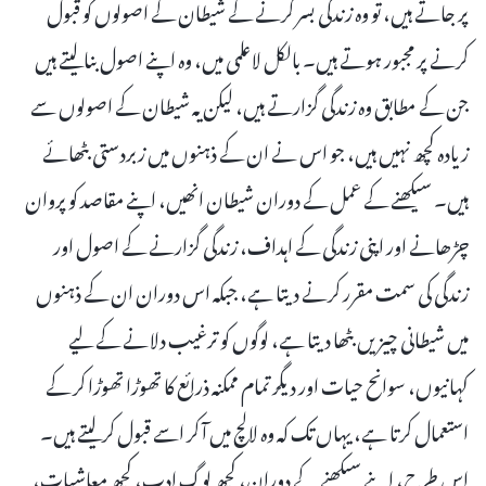
پر جاتے ہیں، تو وہ زندگی بسر کرنے کے شیطان کے اصولوں کو قبول
کرنے پر مجبور ہوتے ہیں۔ بالکل لاعلمی میں، وہ اپنے اصول بنا لیتے ہیں
جن کے مطابق وہ زندگی گزارتے ہیں، لیکن یہ شیطان کے اصولوں سے
زیادہ کچھ نہیں ہیں، جو اس نے ان کے ذہنوں میں زبردستی بٹھائے
ہیں۔ سیکھنے کے عمل کے دوران شیطان انھیں، اپنے مقاصد کو پروان
چڑھانے اور اپنی زندگی کے اہداف، زندگی گزارنے کے اصول اور
زندگی کی سمت مقرر کرنے دیتا ہے، جبکہ اس دوران ان کے ذہنوں
میں شیطانی چیزیں بٹھا دیتا ہے، لوگوں کو ترغیب دلانے کے لیے
کہانیوں، سوانح حیات اور دیگر تمام ممکنہ ذرائع کا تھوڑا تھوڑا کر کے
استعمال کرتا ہے، یہاں تک کہ وہ لالچ میں آ کر اسے قبول کر لیتے ہیں۔
اس طرح، اپنے سیکھنے کے دوران، کچھ لوگ ادب، کچھ معاشیات،