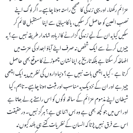
عزائم رکھنا، اور یہی زندگی کا صحیح راستہ ہونا چاہیے۔ اگر لوگ اپنے
نصب العین کو حاصل کر سکیں، یا کامیابی سے اپنا مستقبل قائم کر
سکیں کیا یہ ان کے لیے زندگی گزارنے کا زیادہ شاندار طریقہ نہیں ہے؟ یہ
چیزیں کرنے سے ایک شخص نہ صرف اپنے آباؤ اجداد کی عزت میں
اضافہ کر سکتا ہے بلکہ تاریخ پر اپنا نشان چھوڑنے کا موقع بھی حاصل
کرتا ہے - کیا یہ اچھی بات نہیں ہے؟ دنیا داروں کی نظر میں یہ ایک اچھی
چیز ہے اور ان کے نزدیک یہ مناسب اور مثبت ہونا چاہیے۔ تاہم، کیا
شیطان اپنے مذموم عزائم کے ساتھ لوگوں کو اس راستے پر لے جاتا ہے
اور اس میں جو کچھ بھی ہے وہ بس اتنا ہی ہے؟ ہرگز نہیں۔ درحقیقت
اس سے فرق نہیں پڑتا کہ انسان کے نظریات کتنے ہی بلند کیوں نہ