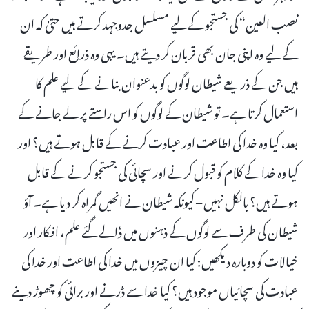
نصب العین“ کی جستجو کے لیے مسلسل جدوجہد کرتے ہیں حتیٰ کہ ان
کے لیے وہ اپنی جان بھی قربان کر دیتے ہیں۔ یہی وہ ذرائع اور طریقے
ہیں جن کے ذریعے شیطان لوگوں کو بدعنوان بنانے کے لیے علم کا
استعمال کرتا ہے۔ تو شیطان کے لوگوں کو اس راستے پر لے جانے کے
بعد، کیا وہ خدا کی اطاعت اور عبادت کرنے کے قابل ہوتے ہیں؟ اور
کیا وہ خدا کے کلام کو قبول کرنے اور سچائی کی جستجو کرنے کے قابل
ہوتے ہیں؟ بالکل نہیں – کیونکہ شیطان نے انھیں گمراہ کر دیا ہے۔ آؤ
شیطان کی طرف سے لوگوں کے ذہنوں میں ڈالے گئے علم، افکار اور
خیالات کو دوبارہ دیکھیں: کیا ان چیزوں میں خدا کی اطاعت اور خدا کی
عبادت کی سچائیاں موجود ہیں؟ کیا خدا سے ڈرنے اور برائی کو چھوڑ دینے