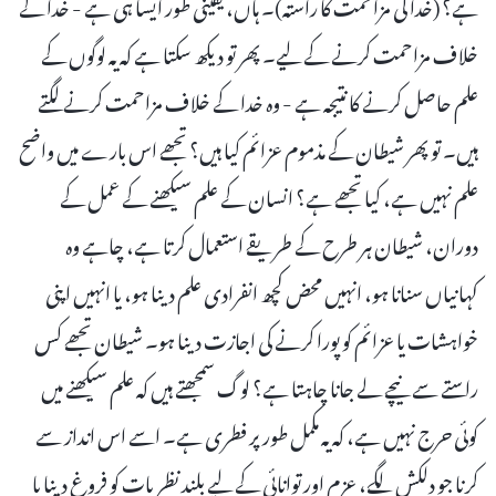
ہے؟ (خدا کی مزاحمت کا راستہ)۔ ہاں، یقینی طور ایسا ہی ہے - خدا کے
خلاف مزاحمت کرنے کے لیے۔ پھر تو دیکھ سکتا ہے کہ یہ لوگوں کے
علم حاصل کرنے کا نتیجہ ہے - وہ خدا کے خلاف مزاحمت کرنے لگتے
ہیں۔ تو پھر شیطان کے مذموم عزائم کیا ہیں؟ تجھے اس بارے میں واضح
علم نہیں ہے، کیا تجھے ہے؟ انسان کے علم سیکھنے کے عمل کے
دوران، شیطان ہر طرح کے طریقے استعمال کرتا ہے، چاہے وہ
کہانیاں سنانا ہو، انہیں محض کچھ انفرادی علم دینا ہو، یا انہیں اپنی
خواہشات یا عزائم کو پورا کرنے کی اجازت دینا ہو۔ شیطان تجھے کس
راستے سے نیچے لے جانا چاہتا ہے؟ لوگ سمجھتے ہیں کہ علم سیکھنے میں
کوئی حرج نہیں ہے، کہ یہ مکمل طور پر فطری ہے۔ اسے اس انداز سے
کرنا جو دلکش لگے، عزم اور توانائی کے لیے بلند نظریات کو فروغ دینا یا