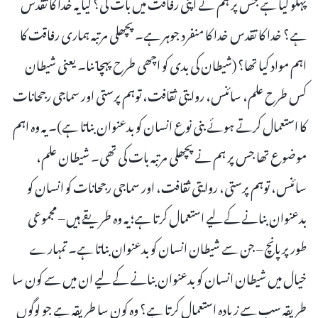
پہلو کیا ہے جس پر ہم نے اپنی رفاقت میں بات کی؟ کیا یہ خدا کا تقدس
ہے؟ خدا کا تقدس خدا کا منفرد جوہر ہے۔ پچھلی مرتبہ ہماری رفاقت کا
اہم مواد کیا تھا؟ (شیطان کی بدی کو اچھی طرح پہچاننا۔ یعنی شیطان
کس طرح علم، سائنس، روایتی ثقافت، توہم پرستی اور سماجی رجحانات
کا استعمال کرتے ہوئے بنی نوع انسان کو بدعنوان بناتا ہے)۔ یہ وہ اہم
موضوع تھا جس پر ہم نے پچھلی مرتبہ بات کی تھی۔ شیطان علم،
سائنس، توہم پرستی، روایتی ثقافت، اور سماجی رجحانات کو انسان کو
بدعنوان بنانے کے لیے استعمال کرتا ہے؛ یہ وہ طریقے ہیں – مجموعی
طور پر پانچ – جن سے شیطان انسان کو بدعنوان بناتا ہے۔ تمہارے
خیال میں شیطان انسان کو بدعنوان بنانے کے لیے ان میں سے کون سا
طریقہ سب سے زیادہ استعمال کرتا ہے؟ وہ کون سا طریقہ ہے جو لوگوں