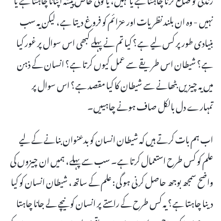
نہیں - وہ ان بلند نظریات اور عزائم کو فروغ دیتا ہے، لیکن یہ سب
بنیادی طور پر کس لیے ہے؟ کیا تم نے پہلے کبھی اس سوال پر غور کیا
ہے؟ شیطان اس طریقے سے عمل کیوں کرتا ہے؟ انسان کے ذہن
میں یہ چیزیں بٹھانے سے شیطان کا کیا مقصد ہے؟ اس سوال پر
تمہارے دل بالکل صاف ہونے چاہییں۔
اب ہم بات کرتے ہیں کہ شیطان انسان کو بدعنوان بنانے کے لیے
علم کو کس طرح استعمال کرتا ہے۔ سب سے پہلے، ہمیں ان چیزوں کی
واضح سمجھ بوجھ حاصل کرنی ہو گی: علم کے ساتھ، شیطان انسان کو کیا
دینا چاہتا ہے؟ یہ کس طرح کے راستے پر انسان کو نیچے لے جانا چاہتا