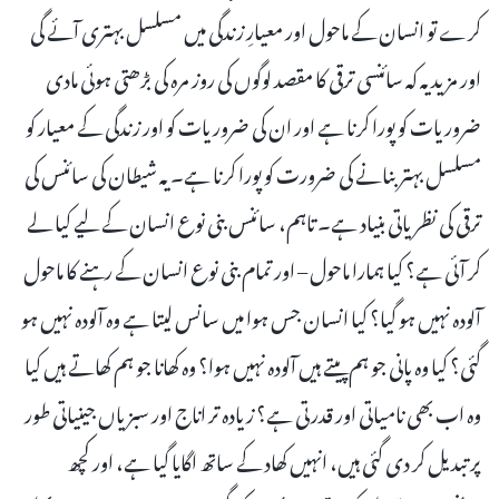
کرے تو انسان کے ماحول اور معیارِ زندگی میں مسلسل بہتری آئے گی
اور مزید یہ کہ سائنسی ترقی کا مقصد لوگوں کی روز مرہ کی بڑھتی ہوئی مادی
ضروریات کو پورا کرنا ہے اور ان کی ضروریات کو اور زندگی کے معیار کو
مسلسل بہتر بنانے کی ضرورت کو پورا کرنا ہے۔ یہ شیطان کی سائنس کی
ترقی کی نظریاتی بنیاد ہے۔ تاہم، سائنس بنی نوع انسان کے لیے کیا لے
کر آئی ہے؟ کیا ہمارا ماحول – اور تمام بنی نوع انسان کے رہنے کا ماحول
آلودہ نہیں ہو گیا؟ کیا انسان جس ہوا میں سانس لیتا ہے وہ آلودہ نہیں ہو
گئی؟ کیا وہ پانی جو ہم پیتے ہیں آلودہ نہیں ہوا؟ وہ کھانا جو ہم کھاتے ہیں کیا
وہ اب بھی نامیاتی اور قدرتی ہے؟ زیادہ تر اناج اور سبزیاں جینیاتی طور
پر تبدیل کر دی گئی ہیں، انہیں کھاد کے ساتھ اگایا گیا ہے، اور کچھ