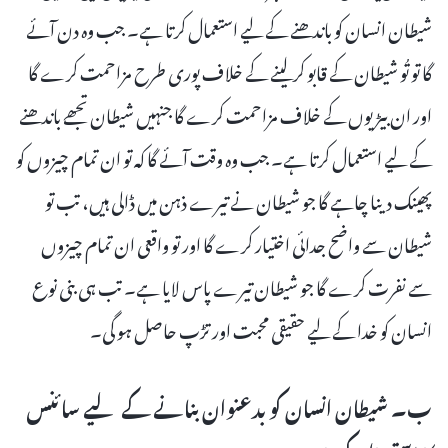
شیطان انسان کو باندھنے کے لیے استعمال کرتا ہے۔ جب وہ دن آئے
گا تو تُو شیطان کے قابو کر لینے کے خلاف پوری طرح مزاحمت کرے گا
اور ان بیڑیوں کے خلاف مزاحمت کرے گا جنہیں شیطان تجھے باندھنے
کے لیے استعمال کرتا ہے۔ جب وہ وقت آئے گا کہ تو ان تمام چیزوں کو
پھینک دینا چاہے گا جو شیطان نے تیرے ذہن میں ڈالی ہیں، تب تو
شیطان سے واضح جدائی اختیار کرے گا اور تو واقعی ان تمام چیزوں
سے نفرت کرے گا جو شیطان تیرے پاس لایا ہے۔ تب ہی بنی نوع
انسان کو خدا کے لیے حقیقی محبت اور تڑپ حاصل ہو گی۔
ب۔ شیطان انسان کو بدعنوان بنانے کے لیے سائنس