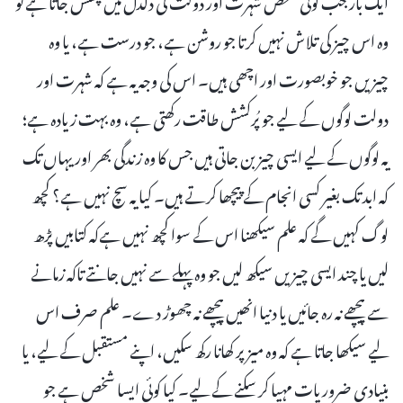
وہ اس چیز کی تلاش نہیں کرتا جو روشن ہے، جو درست ہے، یا وہ
چیزیں جو خوبصورت اور اچھی ہیں۔ اس کی وجہ یہ ہے کہ شہرت اور
دولت لوگوں کے لیے جو پُرکشش طاقت رکھتی ہے، وہ بہت زیادہ ہے؛
یہ لوگوں کے لیے ایسی چیز بن جاتی ہیں جس کا وہ زندگی بھر اور یہاں تک
کہ ابد تک بغیر کسی انجام کے پیچھا کرتے ہیں۔ کیا یہ سچ نہیں ہے؟ کچھ
لوگ کہیں گے کہ علم سیکھنا اس کے سوا کچھ نہیں ہےکہ کتابیں پڑھ
لیں یا چند ایسی چیزیں سیکھ لیں جو وہ پہلے سے نہیں جانتے تاکہ زمانے
سے پیچھے نہ رہ جائیں یا دنیا انھیں پیچھے نہ چھوڑ دے۔ علم صرف اس
لیے سیکھا جاتا ہے کہ وہ میز پر کھانا رکھ سکیں، اپنے مستقبل کے لیے، یا
بنیادی ضروریات مہیا کر سکنے کے لیے۔ کیا کوئی ایسا شخص ہے جو