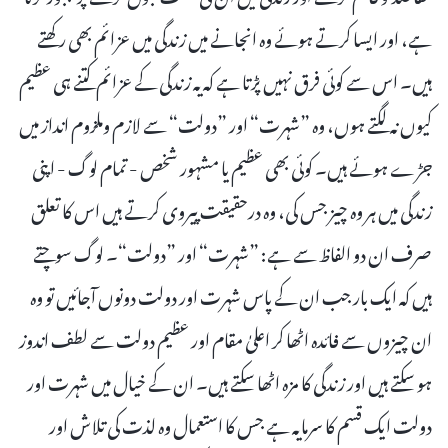
ہے، اور ایسا کرتے ہوئے وہ انجانے میں زندگی میں عزائم بھی رکھتے
ہیں۔ اس سے کوئی فرق نہیں پڑتا ہے کہ یہ زندگی کے عزائم کتنے ہی عظیم
کیوں نہ لگتے ہوں، وہ ”شہرت“ اور ”دولت“ سے لازم وملزوم انداز میں
جڑے ہوئے ہیں۔ کوئی بھی عظیم یا مشہور شخص - تمام لوگ - اپنی
زندگی میں ہر وہ چیز جس کی، وہ درحقیقت پیروی کرتے ہیں اس کا تعلق
صرف ان دو الفاظ سے ہے: ”شہرت“ اور ”دولت“۔ لوگ سوچتے
ہیں کہ ایک بار جب ان کے پاس شہرت اور دولت دونوں آجائیں تو وہ
ان چیزوں سے فائدہ اٹھا کر اعلیٰ مقام اور عظیم دولت سے لطف اندوز
ہو سکتے ہیں اور زندگی کا مزہ اٹھا سکتے ہیں۔ ان کے خیال میں شہرت اور
دولت ایک قسم کا سرمایہ ہے جس کا استعمال وہ لذت کی تلاش اور