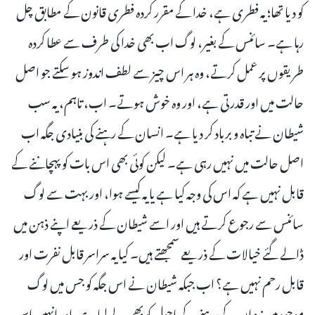
کو دیا تھا؛ یہ فطری ہے، خدا کے مقرر کردہ فطری قانون کے مطابق چل
رہا ہے۔ سائنس کے بغیر، لوگ اب بھی خدا کی طرف سے عطا کردہ
طریقوں پر عمل کرتے، وہ ہر اس چیز سے لطف اندوز ہو سکتے جو اصل
حالت میں اور قدرتی ہے، اور وہ خوش ہوتے۔ اب، تاہم، یہ سب
شیطان نے تباہ و برباد کر دیا ہے۔ انسان کے رہنے کی بنیادی جگہ اب
اصل حالت میں نہیں رہی ہے۔ لیکن کوئی بھی اس بات کو پہچاننے کے
قابل نہیں ہے کہ اس کی وجہ کیا ہے یا یہ کیسے ہوا، اور بہت سے لوگ
سائنس سے رجوع کرتے ہیں اور اسے شیطان کے ذریعے اپنے ذہن میں
ڈالے گئے خیالات کے ذریعے سمجھتے ہیں۔ کیا یہ سراسر قابل نفرت اور
قابل رحم نہیں ہے؟ اب جبکہ شیطان نے اس جگہ کو جس میں لوگ
موجود ہیں نیز ان کے رہنے کے ماحول کو بھی لے لیا ہے، اور انہیں اس