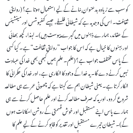
کو سب سے زیادہ بدعنوان بنانے کے لیے استعمال ہوتا ہے؟ (روایتی
ثقافت۔ اس کی وجہ یہ ہے کہ شیطانی فلسفے، جیسے کنفیوشس اور مینشیئس
کے عقائد، ہمارے ذہنوں میں گہرے پیوست ہیں)۔ لہذا، کچھ بھائی
اور بہنوں کا خیال ہے کہ اس کا جواب ”روایتی ثقافت“ ہے۔ کیا کسی
کے پاس مختلف جواب ہے؟ (علم۔ علم ہمیں کبھی بھی خدا کی عبادت
نہیں کرنے دے گا۔ یہ خدا کے وجود کا انکاری ہے، اور خدا کی حکمرانی کا
انکار کرتا ہے۔ یعنی شیطان ہم سے کہتا ہے کہ چھوٹی عمر سے ہی مطالعہ
شروع کر دو، اور یہ کہ صرف مطالعہ کرنے اور علم حاصل کرنے سے ہی
ہمارے پاس اپنے مستقبل اور خوش قسمتی کے روشن امکانات ہوں
گے)۔ شیطان تیرے مستقبل اور تقدیر کو قابو کرنے کے لیے علم کا