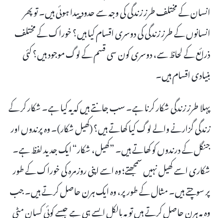
انسان کے مختلف طرز زندگی کی وجہ سے حدود پیدا ہوئی ہیں۔ تو پھر
انسانوں کے طرز زندگی کی دوسری اقسام کیا ہیں؟ خوراک کے مختلف
ذرائع کے لحاظ سے، دوسری کون سی قسم کے لوگ موجود ہیں؟ کئی
بنیادی اقسام ہیں۔
پہلا طرز زندگی شکار کرنا ہے۔ سب جانتے ہیں کہ یہ کیا ہے۔ شکار کر کے
زندگی گزارنے والے لوگ کیا کھاتے ہیں؟ (کھیل شکار)۔ وہ پرندوں اور
جنگل کے درندوں کو کھاتے ہیں۔ ”کھیل، شکار“ ایک جدید لفظ ہے۔
شکاری اسے کھیل نہیں سمجھتے؛ وہ اسے اپنی روزمرہ کی خوراک کے طور
پر سوچتے ہیں۔ مثال کے طور پر، وہ ایک ہرن حاصل کرتے ہیں۔ جب
وہ یہ ہرن حاصل کرتے ہیں تو یہ بالکل ایسے ہی ہے جیسے کوئی کسان مٹی