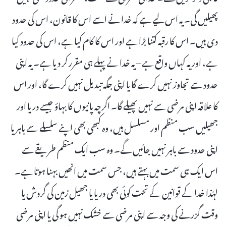
پھیلیں گی۔ یہ اس لیے ہے کہ خدا نے اسے اس کا قانون، اس کی حدود
دی ہیں۔ اس کا رقبہ کتنا بڑا ہے اور اس کا کام کیا ہے، اس کی حدود کیا
ہے، اور یہ کہاں واقع ہے – یہ خدا نے پہلے ہی مقرر کر دیا ہے۔ یہ اپنی
حدود سے تجاوز نہیں کرے گا یا اپنی جگہ تبدیل نہیں کرے گا، اور اس
کا علاقہ اپنی مرضی سے نہیں پھیلے گا۔ اگرچہ پانیوں کا بہاؤ جیسے دریا اور
جھیلیں سب منظم اور مسلسل ہیں، وہ کبھی بھی اپنے سلسلے سے باہر یا
اپنی حدود سے باہر نہیں جائیں گے۔ وہ سب ایک منظم طریقے سے
اس ایک ہی سمت میں بہتے ہیں، جس سمت میں انھیں بہنا ہوتا ہے۔
لہٰذا خدا کے قوانین کے تحت کوئی بھی دریا یا جھیل زمین کی گردش یا
وقت گزرنے کی وجہ سے اپنی مرضی سے خشک نہیں ہو گی یا اپنی مرضی