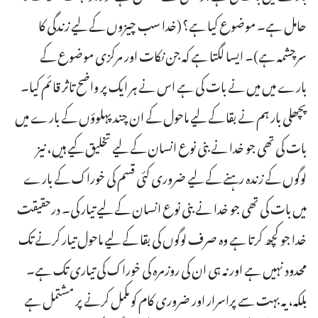
حامل ہے۔ موضوع کیا ہے؟ (خدا سب چیزوں کے لیے زندگی کا
سرچشمہ ہے)۔ ایسا لگتا ہے کہ جن نکات اور مرکزی موضوع کے
بارے میں میں نے بات کی ہے اس نے ہر ایک پر واضح تاثر قائم کیا۔
پچھلی بار ہم نے بقا کے لیے ماحول کے ان چند پہلوؤں کے بارے میں
بات کی تھی جو خدا نے بنی نوع انسان کے لیے تخلیق کیے ہیں، نیز
لوگوں کے زندہ رہنے کے لیے ضروری کئی قسم کی خوراک کے بارے
میں بات کی تھی جو خدا نے بنی نوع انسان کے لیے تیار کی۔ درحقیقت
خدا جو کچھ کرتا ہے وہ صرف لوگوں کی بقا کے لیے ماحول تیار کرنے تک
محدود نہیں ہے اور نہ ہی ان کی روزمرہ کی خوراک کی تیاری تک ہے۔
بلکہ، یہ بہت سے پراسرار اور ضروری کام کو مکمل کرنے پر مشتمل ہے