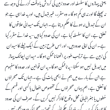
یعنی پہاڑوں کا سلسلہ اور حدود زمین کی گردش یا وقت گزرنے کی وجہ سے
نہ پھیلے گا اور نہ ہی کم ہو گا۔ وہ مقرر، غیر متبدل ہیں، اور یہ خدا ہی ہے جو
ان کے تبدیل نہ ہونے کا حکم دیتا ہے۔ جہاں تک میدانی علاقوں کا
تعلق ہے، ان کا سلسلہ کیا ہے، ان کی حدود کیا ہیں – یہ خدا نے مقرر کیا
ہے۔ ان کی اپنی حدود ہیں، اور اس طرح زمین کے ایک ٹیلے کا میدان
کی زمین سے بے ترتیب طور پر اٹھنا ناممکن ہو گا۔ میدان اچانک پہاڑ
میں تبدیل نہیں ہو سکتا – یہ ناممکن ہو گا۔ یہ ان قوانین اور حدود کا مفہوم
ہے جن کے بارے میں ہم نے ابھی بات کی ہے۔ جہاں تک صحراؤں
کا تعلق ہے، ہم یہاں صحراؤں کے مخصوص افعال یا کسی اور قسم کے
خطوں یا جغرافیائی محل وقوع کا ذکر نہیں کریں گے، صرف ان کی حدود
کا ہی ذکر کریں گے۔ خدا کی حکمرانی کے تحت، صحرا کی حدود بھی نہیں