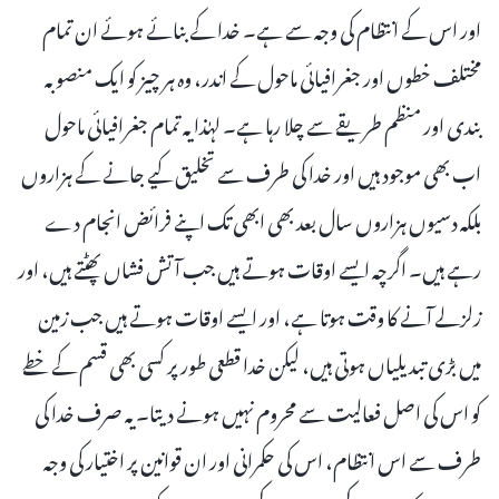
اور اس کے انتظام کی وجہ سے ہے۔ خدا کے بنائے ہوئے ان تمام
مختلف خطوں اور جغرافیائی ماحول کے اندر، وہ ہر چیز کو ایک منصوبہ
بندی اور منظم طریقے سے چلا رہا ہے۔ لہٰذا یہ تمام جغرافیائی ماحول
اب بھی موجود ہیں اور خدا کی طرف سے تخلیق کیے جانے کے ہزاروں
بلکہ دسیوں ہزاروں سال بعد بھی ابھی تک اپنے فرائض انجام دے
رہے ہیں۔ اگرچہ ایسے اوقات ہوتے ہیں جب آتش فشاں پھٹتے ہیں، اور
زلزلے آنے کا وقت ہوتا ہے، اور ایسے اوقات ہوتے ہیں جب زمین
میں بڑی تبدیلیاں ہوتی ہیں، لیکن خدا قطعی طور پر کسی بھی قسم کے خطے
کو اس کی اصل فعالیت سے محروم نہیں ہونے دیتا۔ یہ صرف خدا کی
طرف سے اس انتظام، اس کی حکمرانی اور ان قوانین پر اختیار کی وجہ