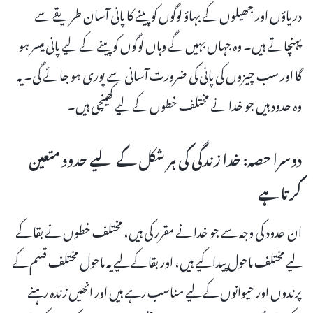
دریاؤں اور جھیلوں کے بہاؤ لوگوں کو پینے کا پانی آسان طریقے سے
پہنچاتے ہیں۔ وہ جہاں بہیں گے وہاں لوگوں کو پینے کے لیے پانی میسر ہو
گا اور سب چیزوں کی پانی کی ضرورت آسانی سے پوری ہو جائے گی۔ یہ
وہ حدود ہیں جو خدا نے مختلف خطوں کے لیے کھینچی ہیں۔
دوسرا حصہ: خدا زندگی کی ہر شکل کے لیے حدود متعین
کرتا ہے
ان حدود کی وجہ سے جو خدا نے مقرر کی ہیں، مختلف خطوں نے بقا کے
لیے مختلف ماحول پیدا کیے ہیں، اور بقا کے لیے یہ ماحول مختلف قسم کے
پرندوں اور حیوانوں کے لیے مناسب رہے ہیں اور انھیں زندہ رہنے