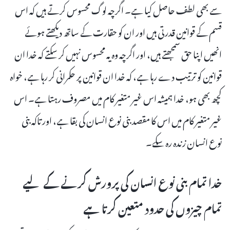
سے بھی لطف حاصل کیا ہے۔ اگرچہ لوگ محسوس کرتے ہیں کہ اس
قسم کے قوانین قدرتی ہیں اور ان کو حقارت کے ساتھ دیکھتے ہوئے
انھیں اپنا حق سمجھتے ہیں، اور اگرچہ وہ یہ محسوس نہیں کر سکتے کہ خدا ان
قوانین کو ترتیب دے رہا ہے، کہ خدا ان قوانین پر حکمرانی کر رہا ہے، خواہ
کچھ بھی ہو، خدا ہمیشہ اس غیر متغیر کام میں مصروف رہتا ہے۔ اس
غیر متغیر کام میں اس کا مقصد بنی نوع انسان کی بقا ہے، اور تاکہ بنی
نوع انسان زندہ رہ سکے۔
خدا تمام بنی نوع انسان کی پرورش کرنے کے لیے
تمام چیزوں کی حدود متعین کرتا ہے