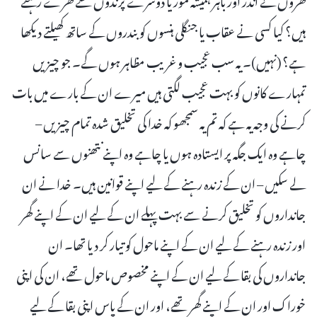
ہیں؟ کیا کسی نے عقاب یا جنگلی ہنسوں کو بندروں کے ساتھ کھیلتے دیکھا
ہے؟ (نہیں)۔ یہ سب عجیب و غریب مظاہر ہوں گے۔ جو چیزیں
تمہارے کانوں کو بہت عجیب لگتی ہیں میرے ان کے بارے میں بات
کرنے کی وجہ یہ ہے کہ تم یہ سمجھو کہ خدا کی تخلیق شدہ تمام چیزیں –
چاہے وہ ایک جگہ پر ایستادہ ہوں یا چاہے وہ اپنے نتھنوں سے سانس
لے سکیں – ان کے زندہ رہنے کے لیے اپنے قوانین ہیں۔ خدا نے ان
جانداروں کو تخلیق کرنے سے بہت پہلے ان کے لیے ان کے اپنے گھر
اور زندہ رہنے کے لیے ان کے اپنے ماحول کو تیار کر دیا تھا۔ ان
جانداروں کی بقا کے لیے ان کے اپنے مخصوص ماحول تھے، ان کی اپنی
خوراک اور ان کے اپنے گھر تھے، اور ان کے پاس اپنی بقا کے لیے