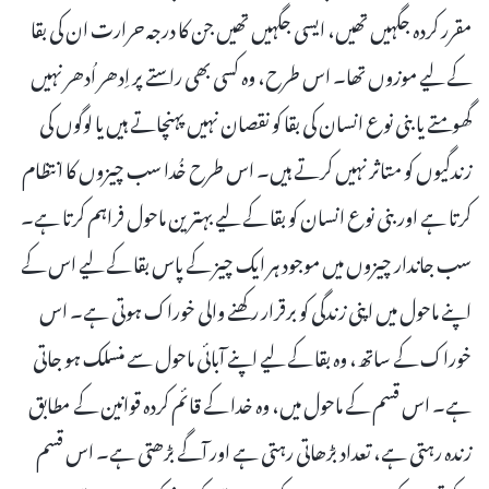
مقرر کردہ جگہیں تھیں، ایسی جگہیں تھیں جن کا درجہ حرارت ان کی بقا
کے لیے موزوں تھا۔ اس طرح، وہ کسی بھی راستے پر اِدھر اُدھر نہیں
گھومتے یا بنی نوع انسان کی بقا کو نقصان نہیں پہنچاتے ہیں یا لوگوں کی
زندگیوں کو متاثر نہیں کرتے ہیں۔ اس طرح خُدا سب چیزوں کا انتظام
کرتا ہے اور بنی نوع انسان کو بقا کے لیے بہترین ماحول فراہم کرتا ہے۔
سب جاندار چیزوں میں موجود ہر ایک چیز کے پاس بقا کے لیے اس کے
اپنے ماحول میں اپنی زندگی کو برقرار رکھنے والی خوراک ہوتی ہے۔ اس
خوراک کے ساتھ، وہ بقا کے لیے اپنے آبائی ماحول سے منسلک ہو جاتی
ہے۔ اس قسم کے ماحول میں، وہ خدا کے قائم کردہ قوانین کے مطابق
زندہ رہتی ہے، تعداد بڑھاتی رہتی ہے اور آگے بڑھتی ہے۔ اس قسم