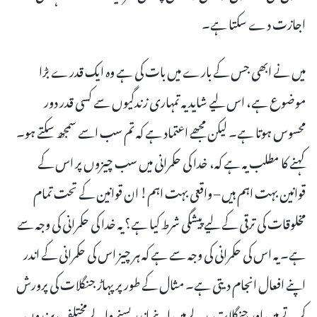
اجازت دے سکتا ہے۔
میں نے ابھی جس کے بارے میں بات کی ہے وہ ایک قدرے بڑا
موضوع ہے، اس لیے شاید یہ تمہاری زندگیوں سے کسی قدر دور
محسوس ہوتا ہے۔ لیکن مجھے اعتماد ہے کہ تم سب اسے سمجھ سکتے ہو۔
کہنے کا مطلب یہ ہے کہ، خدا کی حکمرانی میں سب چیزوں پر اس کے
قوانین بہت اہم ہیں – واقعی بہت اہم! ان قوانین کے تحت تمام
مخلوقات کی ترقی کے لیے پیشگی شرط کیا ہے؟ یہ خدا کی حکمرانی کی وجہ سے
ہے۔ یہ اس کی حکمرانی کی وجہ سے ہے کہ ہر چیز اس کی حکمرانی کے اندر
اپنے افعال انجام دیتی ہے۔ مثال کے طور پر پہاڑ جنگلات کی پرورش
کرتے ہیں اور جنگلات بدلے میں اپنے اندر بسنے والے مختلف پرندوں