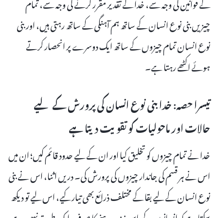
کے قوانین کی وجہ سے، خدا کے تقدیر مقرر کرنے کی وجہ سے، تمام
چیزیں بنی نوع انسان کے ساتھ ہم آہنگی کے ساتھ رہتی ہیں، اور بنی
نوع انسان تمام چیزوں کے ساتھ ایک دوسرے پر انحصار کرتے
ہوئے اکٹھے رہتا ہے۔
تیسرا حصہ: خدا بنی نوع انسان کی پرورش کے لیے
حالات اور ماحولیات کو تقویت دیتا ہے
خدا نے تمام چیزوں کو تخلیق کیا اور ان کے لیے حدود قائم کیں؛ ان میں
اس نے ہر قسم کی جاندار چیزوں کی پرورش کی۔ دریں اثنا، اس نے بنی
نوع انسان کے لیے بقا کے مختلف ذرائع بھی تیار کیے، اس لیے تو دیکھ
سکتا ہے کہ انسانوں کے پاس زندہ رہنے کا صرف ایک طریقہ نہیں ہے