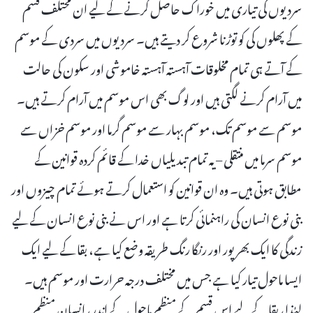
سردیوں کی تیاری میں خوراک حاصل کرنے کے لیے ان مختلف قسم
کے پھلوں کی کو توڑنا شروع کر دیتے ہیں۔ سردیوں میں سردی کے موسم
کے آتے ہی تمام مخلوقات آہستہ آہستہ خاموشی اور سکون کی حالت
میں آرام کرنے لگتی ہیں اور لوگ بھی اس موسم میں آرام کرتے ہیں۔
موسم سے موسم تک، موسم بہار سے موسم گرما اور موسم خزاں سے
موسم سرما میں منتقلی – یہ تمام تبدیلیاں خدا کے قائم کردہ قوانین کے
مطابق ہوتی ہیں۔ وہ ان قوانین کو استعمال کرتے ہوئے تمام چیزوں اور
بنی نوع انسان کی راہنمائی کرتا ہے اور اس نے بنی نوع انسان کے لیے
زندگی کا ایک بھرپور اور رنگا رنگ طریقہ وضع کیا ہے، بقا کے لیے ایک
ایسا ماحول تیار کیا ہے جس میں مختلف درجہ حرارت اور موسم ہیں۔
لہٰذا، بقا کے لیے اس قسم کے منظم ماحول کے اندر، انسان منظم