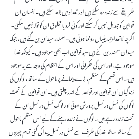
طریقے سے زندہ رہ سکتے ہیں اور تعداد میں بڑھ سکتے ہیں۔ انسان ان
قوانین کو تبدیل نہیں کر سکتے اور کوئی فرد یا مخلوق ان کو توڑ نہیں سکتی۔
اگرچہ لاتعداد تبدیلیاں رونما ہوئی ہیں – سمندر میدان بن گئے ہیں، جبکہ
میدان سمندر بن گئے ہیں – یہ قوانین اب بھی موجود ہیں۔ کیونکہ خدا
موجود ہے، اور اس کی حکمرانی اور اس کے انتظام کی وجہ سے یہ موجود
ہیں۔ اس قسم کے منظم، بڑے پیمانے پر ماحول کے ساتھ، لوگوں کی
زندگیاں ان قوانین اور قواعد کے اندر چلتی ہیں۔ ان قوانین کے تحت
لوگوں کی نسل در نسل پرورش ہوئی اور لوگ نسل در نسل ان کے
تحت زندہ رہے ہیں۔ لوگوں نے زندہ رہنے کے لیے اس منظم ماحول
کے ساتھ ساتھ خدا کی طرف سے نسل در نسل پیدا کی گئی تمام چیزوں