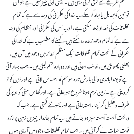
منظم طریقے سے ترقی کرتی رہی ہیں۔ ایسی کوئی چیز نہیں ہے جو ان
قوانین کو تبدیل یا تباہ کر سکے۔ یہ خدا کی حکمرانی کی وجہ سے ہے کہ تمام
مخلوقات کی تعداد بڑھ سکتی ہے، اور یہ اس کی حکمرانی اور انتظام کی وجہ
سے ہے کہ تمام وجود زندہ رہ سکتے ہیں۔ کہنے کا مطلب یہ ہے کہ خدا کی
حکمرانی کے تحت تمام مخلوقات ایک منظم انداز میں وجود میں آتی ہیں،
پھلتی پھولتی ہیں، غائب ہوتی ہیں اور دوبارہ جنم لیتی ہیں۔ جب بہار آتی
ہے تو بوندا باندی والی بارش تازہ موسم کا احساس لاتی ہے اور زمین کو تر
کر دیتی ہے۔ زمین نرم ہونا شروع ہو جاتی ہے، اور گھاس مٹی کو اوپر کی
طرف دھکیل کر اپنا راستہ بناتی ہے اور پھوٹنے لگتی ہے، جب کہ
درخت آہستہ آہستہ سبز ہو جاتے ہیں۔ یہ تمام جاندار چیزیں زمین پر تازہ
قوتِ حیات لے کر آتی ہیں۔ جب تمام مخلوقات وجود میں آ رہی ہوں