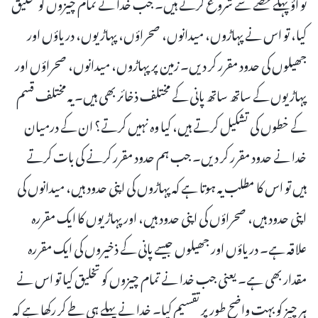
تو آؤ پہلے حصے سے شروع کرتے ہیں۔ جب خدا نے تمام چیزوں کو تخلیق
کیا، تو اس نے پہاڑوں، میدانوں، صحراؤں، پہاڑیوں، دریاؤں اور
جھیلوں کی حدود مقرر کر دیں۔ زمین پر پہاڑوں، میدانوں، صحراؤں اور
پہاڑیوں کے ساتھ ساتھ پانی کے مختلف ذخائر بھی ہیں۔ یہ مختلف قسم
کے خطوں کی تشکیل کرتے ہیں، کیا وہ نہیں کرتے؟ ان کے درمیان
خدا نے حدود مقرر کر دیں۔ جب ہم حدود مقرر کرنے کی بات کرتے
ہیں تو اس کا مطلب یہ ہوتا ہے کہ پہاڑوں کی اپنی حدود ہیں، میدانوں کی
اپنی حدود ہیں، صحراؤں کی اپنی حدود ہیں، اور پہاڑیوں کا ایک مقررہ
علاقہ ہے۔ دریاؤں اور جھیلوں جیسے پانی کے ذخیروں کی ایک مقررہ
مقدار بھی ہے۔ یعنی جب خدا نے تمام چیزوں کو تخلیق کیا تو اس نے
ہر چیز کو بہت واضح طور پر تقسیم کیا۔ خدا نے پہلے ہی طے کر رکھا ہے کہ