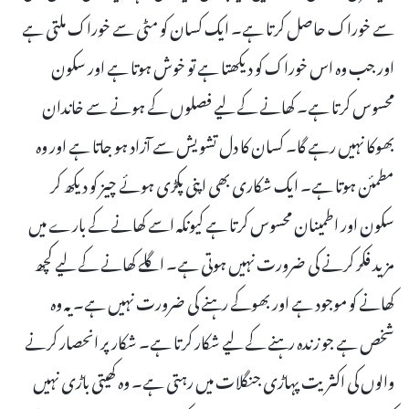
سے خوراک حاصل کرتا ہے۔ ایک کسان کو مٹی سے خوراک ملتی ہے
اور جب وہ اس خوراک کو دیکھتا ہے تو خوش ہوتا ہے اور سکون
محسوس کرتا ہے۔ کھانے کے لیے فصلوں کے ہونے سے خاندان
بھوکا نہیں رہے گا۔ کسان کا دل تشویش سے آزاد ہو جاتا ہے اور وہ
مطمئن ہوتا ہے۔ ایک شکاری بھی اپنی پکڑی ہوئے چیز کو دیکھ کر
سکون اور اطمینان محسوس کرتا ہے کیونکہ اسے کھانے کے بارے میں
مزید فکر کرنے کی ضرورت نہیں ہوتی ہے۔ اگلے کھانے کے لیے کچھ
کھانے کو موجود ہے اور بھوکے رہنے کی ضرورت نہیں ہے۔ یہ وہ
شخص ہے جو زندہ رہنے کے لیے شکار کرتا ہے۔ شکار پر انحصار کرنے
والوں کی اکثریت پہاڑی جنگلات میں رہتی ہے۔ وہ کھیتی باڑی نہیں