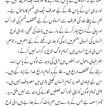
اور نہ ہی ان کے پاس بقا کے لیے صرف ایک ہی قسم کا ماحول ہے۔
ہم نے پہلے خدا کی طرف سے انسانوں کے لیے مختلف قسم کی خوراک
اور پانی کے ذرائع تیار کرنے کے بارے میں بات کی تھی، جو بنی نوع
انسان کی انسانی جسم میں زندگی کو جاری رکھنے کے لیے اہم ہیں۔ تاہم،
اس بنی نوع انسان میں، تمام لوگ اناج پر گزارہ نہیں کرتے۔
جغرافیائی ماحول اور خطوں میں فرق کی وجہ سے لوگوں کے پاس زندہ
رہنے کے مختلف ذرائع ہیں۔ بقا کے یہ تمام ذرائع خدا نے تیار کیے ہیں۔
اس لیے بنیادی طور پر تمام انسان کھیتی باڑی میں مصروف نہیں ہیں۔
یعنی تمام لوگوں کو اپنی خوراک فصلیں اگانے کی وجہ سے نہیں ملتی۔ یہ
تیسرا حصہ ہے جس کے بارے میں ہم بات کرنے جارہے ہیں: بنی نوع