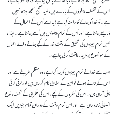
اس کے مختلف پہلوؤں کے بارے میں، تو یہ صحیح سمجھ بوجھ نہیں
ہے۔ تو خدا کو جاننے کا راستہ کیا ہے؟ یہ اسے اُس کے اعمال کے
ذریعے جاننا ہے، اور اُس کے تمام پہلوؤں میں اُسے جاننا ہے۔ لہذا،
ہمیں تمام چیزوں کی تخلیق کے وقت خدا کے کیے جانے والے اعمال
کے موضوع پر مزید رفاقت کرنی چاہیے۔
جب سے خدا نے تمام چیزوں کو پیدا کیا ہے، وہ منظم طریقے سے اور
اس کے بتائے ہوئے قوانین کے مطابق کام کر رہی ہیں اور ترقی کرتی
چلی آ رہی ہیں۔ اس کی نظروں کے نیچے، اس کی حکمرانی کے تحت، نوع
انسانی زندہ رہی ہے، اور اس تمام وقت کے دوران تمام چیزیں ایک