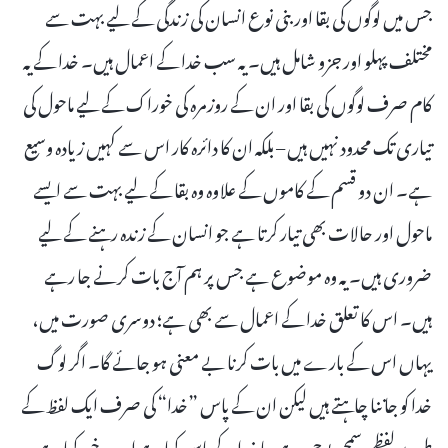
جس میں لوگوں کی بقا اور بنی نوع انسان کی زندگی کے لیے بہت سے
مختلف پہلو اور جزو شامل ہیں۔ یہ سب خدا کے اعمال ہیں۔ خدا کے یہ
کام صرف لوگوں کی بقا اور ان کے روزمرہ کی خوراک کے لیے ماحول کی
تیاری تک محدود نہیں ہیں – بلکہ ان کا دائرہ کار اس سے کہیں زیادہ وسیع
ہے۔ ان دو قسم کے کاموں کے علاوہ وہ بقا کے لیے بہت سے ایسے
ماحول اور حالات بھی تیار کرتا ہے جو انسان کے زندہ رہنے کے لیے
ضروری ہیں۔ یہ وہ موضوع ہے جس پر ہم آج بات کرنے جا رہے
ہیں۔ اس کا تعلق خدا کے اعمال سے بھی ہے؛ دوسری صورت میں،
یہاں اس کے بارے میں بات کرنا بے معنی ہو جائے گا۔ اگر لوگ
خدا کو جاننا چاہتے ہیں لیکن ان کے پاس ”خدا“ کی صرف ایک لفظ کے
طور پر لفظی سمجھ بوجھ ہے، یا خدا کے پاس کیا ہے اور وہ خود کیا ہے،