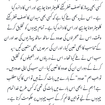
کسی بھی پہاڑ کا نصف قطر کتنے کلومیٹر ہونا چاہیے اور اس کا دائرہ کیا
ہے۔ اس نے یہ بھی طے کیا ہے کہ کسی بھی میدان کا نصف قطر کتنے
کلومیٹر ہونا چاہیے اور اس کا دائرہ کیا ہے۔ تمام چیزوں کو تخلیق کرتے
وقت، اس نے صحراؤں کی حدود کے ساتھ ساتھ پہاڑیوں کی حد اور ان
کے تناسب کا بھی تعین کیا، اور ان کی سرحدیں بھی متعین کیں – یہ
سب اس نے طے کیا تھا۔ اس نے دریاؤں اور جھیلوں کو تخلیق
کرنے کے دوران ان کی حدود کا تعین کیا – ان سب کی اپنی حدود ہیں۔
تو جب ہم ”حدود“ کے بارے میں بات کرتے ہیں تو اس کا کیا مطلب
ہے؟ ہم نے ابھی اس بارے میں بات کی تھی کہ کس طرح خدا تمام
چیزوں کے لیے قوانین قائم کر کے سب چیزوں پر حکومت کرتا ہے۔