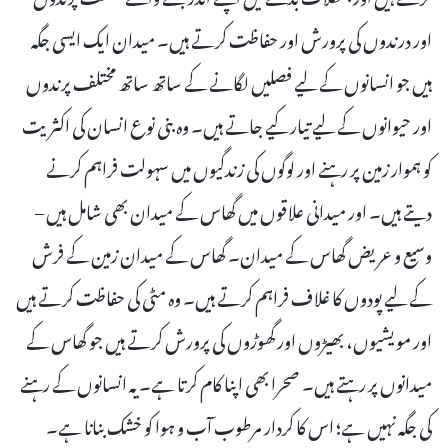
اور درندوں کی پرورش اور حفاظت کرتے ہیں۔ میدان ایک ایسی جگہ
ہیں جو انسانوں کے لیے فصلیں لگانے کے ساتھ ساتھ مختلف پرندوں
اور حیوانوں کے لیے تیار کیے جاتے ہیں۔ وہ بنی نوع انسان کی اکثریت
کو ہموار زمین پر رہنے اور لوگوں کی زندگیوں میں سہولت فراہم کرنے
دیتے ہیں۔ اور میدانی علاقوں میں گھاس کے میدان بھی شامل ہیں –
وسیع و عریض گھاس کے میدان۔ گھاس کے میدان زمین کے فرش
کے لیے پودوں کا غلاف فراہم کرتے ہیں۔ وہ مٹی کی حفاظت کرتے ہیں
اور مویشیوں، بھیڑوں اور گھوڑوں کی پرورش کرتے ہیں جو گھاس کے
میدانوں پر رہتے ہیں۔ صحرا بھی اپنا کام کرتا ہے۔ یہ انسانوں کے رہنے
کی جگہ نہیں ہے؛ اس کا کردار مرطوب آب و ہوا کو خشک بنانا ہے۔