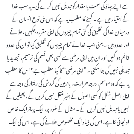
سے اپنے بہاؤ کی سمت یا مقدار کو تبدیل نہیں کرے گی۔ یہ سب خدا
کے اختیار میں ہے۔ کہنے کا مطلب یہ ہے کہ اس بنی نوع انسان کے
درمیان خدا کی تخلیق کی گئی تمام چیزوں کی اپنی مقررہ جگہیں، علاقے
اور حدود ہیں۔ یعنی جب خدا نے تمام چیزوں کو تخلیق کیا تو ان کی حدود
قائم ہو گئیں اور ان میں اپنی مرضی سے کسی بھی قسم کی ترمیم، تجدید یا
تبدیلی نہیں کی جا سکتی۔ ”اپنی مرضی“ کا کیا مطلب ہے؟ اس کا مطلب
یہ ہے کہ وہ موسم، درجہ حرارت، یا زمین کی گردش کی رفتار کی وجہ سے
اپنی اصل شکل کو کسی اصول کے بغیر منتقل نہیں کریں گے، پھیلیں گے
نہیں یا تبدیل نہیں کریں گے۔ مثال کے طور پر، ایک پہاڑ ایک خاص
اونچائی کا ہے، اس کی بنیاد ایک مخصوص علاقے کی ہے، اس کی ایک
خاص بلندی ہے، اور اس میں سبزے کی ایک خاص مقدار ہے۔ اس