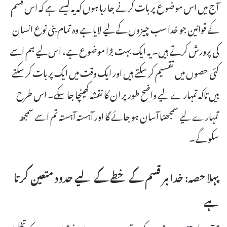
آج میں اس موضوع پر بات کرنے جا رہا ہوں کہ یہ کیسے ہے کہ اس قسم
کے قوانین جو خدا سب چیزوں کے لیے لایا ہے وہ تمام بنی نوع انسان
کی پرورش کرتے ہیں۔ یہ ایک بہت بڑا موضوع ہے، اس لیے ہم اسے
کئی حصوں میں تقسیم کر سکتے ہیں اور ایک وقت میں ایک پر بات کر سکتے
ہیں تاکہ تمہارے لیے واضح طور پر ان کا نقشہ کھینچا جا سکے۔ اس طرح
تمہارے لیے سمجھنا آسان ہو جائے گا اور آہستہ آہستہ تم اسے سمجھ
سکو گے۔
پہلا حصہ: خدا ہر قسم کے خطے کے لیے حدود متعین کرتا
ہے