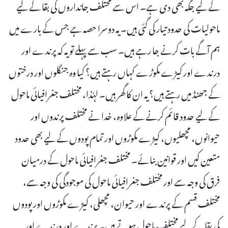
کے لیے جگہ بھی دی ہے۔ اس سے مختلف جانداروں کی بقا کے لیے
ماحولیات کی حدود تیار کی گئی ہیں۔ یہ دوسرا حصہ ہے جس کے بارے میں
ہم آگے بات کرنے جا رہے ہیں۔ سب سے پہلے تو یہ کہ پرندے اور
درندے اور کیڑے مکوڑے کہاں رہتے ہیں؟ کیا وہ جنگلوں اور درختوں
کے جھنڈ میں رہتے ہیں؟ یہ ان کا گھر ہیں۔ لہٰذا، مختلف جغرافیائی ماحول
کے لیے حدود قائم کرنے کے علاوہ، خدا نے مختلف پرندوں اور
حیوانوں، مچھلیوں، کیڑے مکوڑوں اور تمام پودوں کے لیے بھی حدود
متعین کیں اور قوانین بنائے۔ مختلف جغرافیائی ماحول کے درمیان
فرق کی وجہ سے اور مختلف جغرافیائی ماحول کی موجودگی کی وجہ سے،
مختلف قسم کے پرندے اور حیوان، مچھلی، کیڑے مکوڑوں اور پودوں
کی بقا کے لیے مختلف ماحول ہوتے ہیں۔ پرندے اور درندے اور