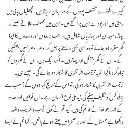
کیڑے مکوڑے مختلف پودوں کے درمیان رہتے ہیں، مچھلیاں پانی میں
رہتی ہیں اور پودے زمین پر اگتے ہیں۔ زمین میں مختلف علاقے جیسے کہ
پہاڑ، میدان اور پہاڑیاں شامل ہیں۔ جب پرندوں اور درندوں کا اپنا
گھر مقرر ہو جائے تو وہ کسی بھی راستے پر چل کر ادھر ادھر نہیں بھٹکیں
گے۔ ان کے گھر جنگل اور پہاڑ ہیں۔ اگر، ایک دن، ان کے گھروں کو
تباہ کر دیا گیا، تو یہ ترتیب افراتفری کا شکار ہو جائے گی۔ جیسے ہی یہ
ترتیب افراتفری کا شکار ہو گی، تو اس کے نتائج کیا ہوں گے؟ سب سے
پہلے کس کو تکلیف پہنچے گی؟ یہ بنی نوع انسان ہے۔ ان قوانین اور حدود
کے اندر جو خدا نے قائم کی ہیں، کیا تم نے کوئی عجیب و غریب واقعہ
دیکھا ہے؟ مثال کے طور پر صحرا میں چلتے ہوئے ہاتھی۔ کیا تم نے ایسا