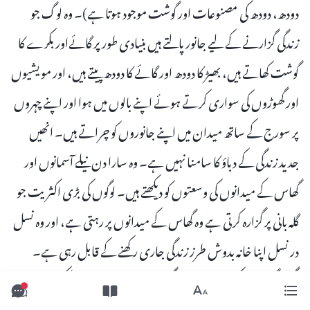
دودھ، دودھ کی مصنوعات اور گوشت موجود ہوتا ہے)۔ وہ لوگ جو
زندگی گزارنے کے لیے جانور پالتے ہیں بنیادی طور پر گائےاور بکرے کا
گوشت کھاتے ہیں، بھیڑ کا دودھ اور گائے کا دودھ پیتے ہیں، اور مویشیوں
اور گھوڑوں کی سواری کرتے ہوئے اپنے بالوں میں ہوا اور اپنے چہروں
پر سورج کے ساتھ میدان میں اپنے جانوروں کو چراتے ہیں۔ انھیں
جدید زندگی کے دباؤ کا سامنا نہیں ہے۔ وہ سارا دن نیلے آسمانوں اور
گھاس کے میدانوں کی وسعتوں کو دیکھتے ہیں۔ لوگوں کی بڑی اکثریت جو
گلہ بانی پر گزارہ کرتی ہے وہ گھاس کے میدانوں پر رہتی ہے، اور وہ نسل
در نسل اپنا خانہ بدوش طرز زندگی جاری رکھنے کے قابل رہی ہے۔
اگرچہ گھاس کے میدانوں پر زندگی تھوڑی تنہا ہوتی ہے، لیکن یہ بہت
خوشگوار زندگی بھی ہے۔ یہ زندگی کا کوئی برا طریقہ نہیں ہے!