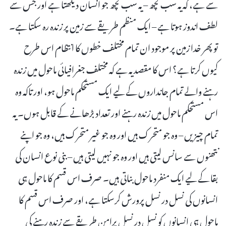
سے ہے، کہ یہ سب کچھ – یہ سب کچھ جو انسان دیکھتا ہے اور جس سے
لطف اندوز ہوتا ہے – ایک منظم طریقے سے زمین پر زندہ رہ سکتا ہے۔
تو پھر خدا زمین پر موجود ان تمام مختلف خطوں کا انتظام اس طرح
کیوں کرتا ہے؟ اس کا مقصد یہ ہے کہ مختلف جغرافیائی ماحول میں زندہ
رہنے والے تمام جانداروں کے لیے ایک مستحکم ماحول ہو، اور تاکہ وہ
اس مستحکم ماحول میں زندہ رہنے اور تعداد بڑھانے کے قابل ہوں۔ یہ
تمام چیزیں – وہ جو متحرک ہیں اور وہ جو غیر متحرک ہیں، وہ جو اپنے
نتھنوں سے سانس لیتی ہیں اور وہ جو نہیں لیتی ہیں – بنی نوع انسان کی
بقا کے لیے ایک منفرد ماحول بناتی ہیں۔ صرف اس قسم کا ماحول ہی
انسانوں کی نسل در نسل پرورش کرسکتا ہے، اور صرف اس قسم کا
ماحول ہی انسانوں کو نسل در نسل پرامن طریقے سے زندہ رہنے کی