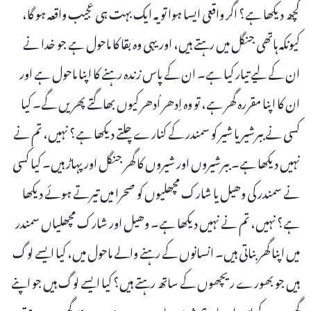
کچھ دیکھا ہے؟ اگر واقعی ایسا ہوا تو یہ ایک بہت ہی عجیب واقعہ ہو گا،
کیونکہ ہاتھی جنگل میں رہتے ہیں، اور یہی وہ بقا کا ماحول ہے جو خدا نے
ان کے لیے تیار کیا ہے۔ ان کے پاس زندہ رہنے کا اپنا ماحول ہے اور
ان کا اپنا مقررہ گھر ہے، تو وہ اِدھر اُدھر کیوں بھاگتے پھریں گے۔ کیا
کسی نے ببرشیر یا شیر کو سمندر کے کنارے چلتے دیکھا ہے؟ نہیں، تم نے
نہیں دیکھا ہے۔ ببرشیروں اور شیروں کا گھر جنگل اور پہاڑ ہیں۔ کیا کسی
نے سمندر کی وھیل یا شارک مچھلیوں کو صحرا میں تیرتے ہوئے دیکھا
ہے؟ نہیں، تم نے نہیں دیکھا ہے۔ وھیل اور شارک مچھلیاں سمندر
میں اپنا گھر بناتی ہیں۔ انسانوں کے رہنے والے ماحول میں، کیا ایسے لوگ
ہیں جو بھورے ریچھوں کے ساتھ رہتے ہیں؟ کیا ایسے لوگ ہیں جو اپنے
گھروں کے اندر اور باہر ہمیشہ مور یا دوسرے پرندوں سے گھرے رہتے