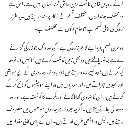
کرتے۔ وہاں قابل کاشت زمین تلاش کرنا آسان نہیں ہے، اس لیے
وہ مختلف جانداروں، مختلف قسم کے شکار پر زندہ رہتے ہیں۔ یہ طرز
زندگی کی پہلی قسم ہے جو عام لوگوں سے مختلف ہے۔
دوسری قسم چرواہے کا طرز زندگی ہے۔ کیا وہ لوگ جو زندگی گزارنے
کے لیے جانور پالتے ہیں وہ بھی زمین کاشت کرتے ہیں؟ (نہیں)۔ تو وہ
کیا کرتے ہیں؟ وہ کیسے زندہ رہتے ہیں؟ (زیادہ تر، وہ روزی کے لیے مویشی
اور بھیڑیں چراتے ہیں، اور سردیوں میں وہ اپنے مویشیوں کو ذبح کر کے
کھاتے ہیں۔ ان کا بنیادی کھانا گائے اور بکرے کا گوشت ہے، اور وہ
دودھ کی چائے پیتے ہیں۔ اگرچہ چرواہے چاروں موسموں میں مصروف
رہتے ہیں، لیکن وہ اچھی طرح کھاتے ہیں۔ ان کے پاس کافی مقدار میں