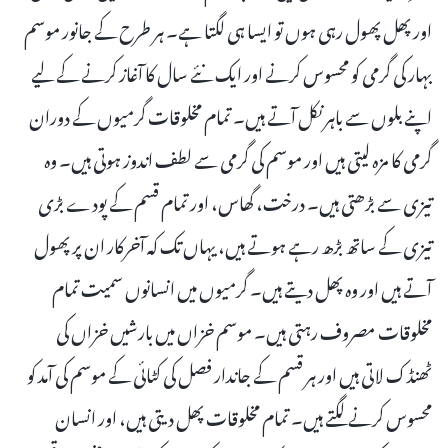
اور پھل پھول رہی ہوں تو ایسا ہی لگتا ہے۔ ہر طرح کے جانور موسم
بہار کی گرمی کو محسوس کرنے اور ایک نئے سال کا آغاز کرنے کے لیے
اپنے بلوں سے باہر نکل آتے ہیں۔ تمام مخلوقات گرمیوں کے دوران
گرمی کا مزہ لیتی ہیں اور موسم کی گرمی سے لطف اندوز ہوتی ہیں۔ وہ
تیزی سے بڑھتی ہیں۔ درخت، گھاس، اور تمام قسم کے پودے بڑی
تیزی کے ساتھ بڑھ رہے ہوتے ہیں، یہاں تک کہ آخرکار ان پر پھول
آتے ہیں اور وہ پھل دیتے ہیں۔ گرمیوں میں انسانوں سمیت تمام
مخلوقات مصروف رہتی ہیں۔ موسم خزاں میں بارشیں خزاں کی
ٹھنڈک لاتی ہیں اور ہر قسم کے جاندار فصل کی کٹائی کے موسم کی آمد کو
محسوس کرنے لگتے ہیں۔ تمام مخلوقات پھل دیتی ہیں، اور انسان