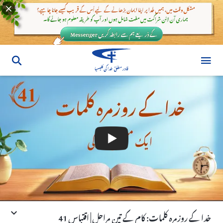
خدا کے روزمرہ کلمات: کام کے تین مراحل | اقتباس 41