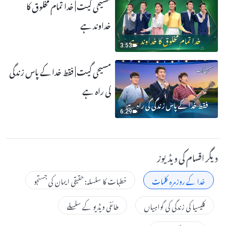
مسیحی گیت | خدا تمام مخلوق کا
خداوند ہے
3:53
مسیحی گیت | فقط خدا کے پاس زندگی
کی راہ ہے
6:29
دیگر اقسام کی ویڈیوز
خدا کے روزمرہ کلمات
خطبات کا سلسلہ: حقیقی ایمان کی جستجو
کلیسیا کی زندگی کی گواہیاں
طائفی ویڈیو کے سلسلے