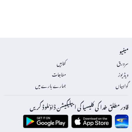
مینیو
سرورق
کتابیں
ویڈیوز
مناجات
گواہیاں
ہمارے بارے میں
قادر مطلق خدا کی کلیسیا کی ایپلیکیشن ڈاؤنلوڈ کریں