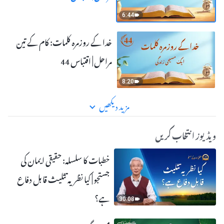
6:44
خدا کے روزمرہ کلمات: کام کے تین
مراحل | اقتباس 44
8:20
مزید دیکھیں
ویڈیوز انتخاب کریں
خطبات کا سلسلہ: حقیقی ایمان کی
جستجو | کیا نظریہ تثلیث قابل دفاع
ہے؟
30:08