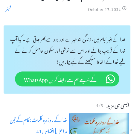
شیئر
October 17, 2022
خدا کے بغیر ایام میں، زندگی اندھیرے اور درد سے بھر جاتی ہے۔ کیا آپ
خدا کے قریب جانے اور اس سے خوشی اور سکون حاصل کرنے کے
لیے خُدا کے الفاظ سیکھنے کے لیے تیار ہیں؟
کے ذریعے ہم سے رابطہ کریں WhatsApp
ایسی ہی مزید
4
/
5
خدا کے روزمرہ کلمات: کام کے تین
مراحل | اقتباس 41