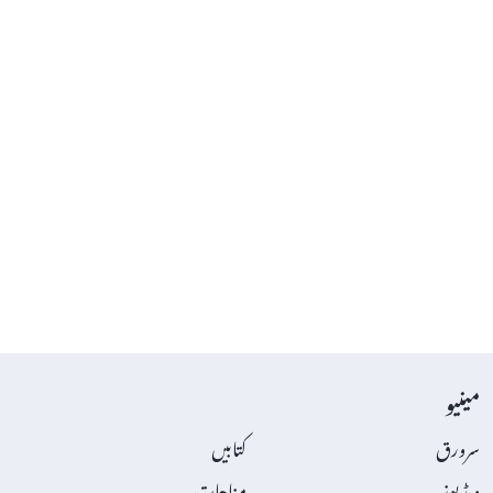
مینیو
سرورق
کتابیں
ویڈیوز
مناجات