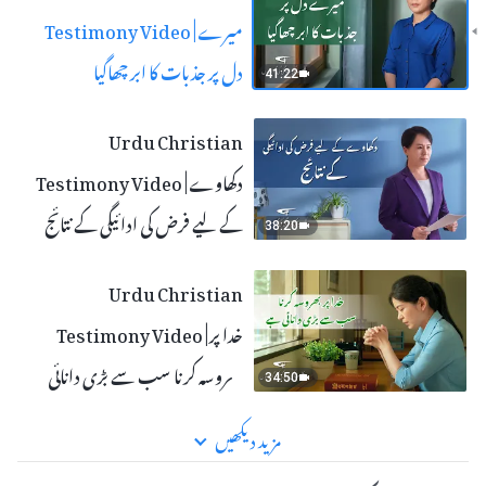
Testimony Video | میرے
دل پر جذبات کا ابر چھاگیا
41:22
Urdu Christian
Testimony Video | دکھاوے
کے لیے فرض کی ادائیگی کے نتائج
38:20
Urdu Christian
Testimony Video | خدا پر
بھروسہ کرنا سب سے بڑی دانائی
34:50
ہے
مزید دیکھیں