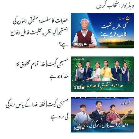
ویڈیوز انتخاب کریں
خطبات کا سلسلہ: حقیقی ایمان کی
جستجو | کیا نظریہ تثلیث قابل دفاع
ہے؟
30:08
مسیحی گیت | خدا تمام مخلوق کا
خداوند ہے
3:53
مسیحی گیت | فقط خدا کے پاس زندگی
کی راہ ہے
6:29