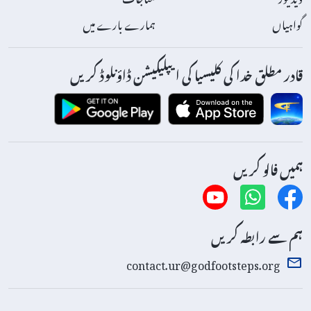
گواہیاں
ہمارے بارے میں
قادر مطلق خدا کی کلیسیا کی ایپلیکیشن ڈاؤنلوڈ کریں
ہمیں فالو کریں
ہم سے رابطہ کریں
contact.ur@godfootsteps.org