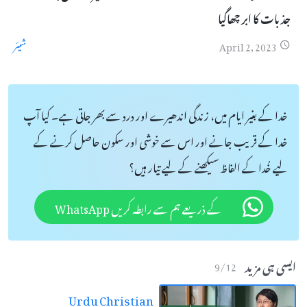
جذبات کا ابر چھاگیا
شیئر
April 2, 2023
خدا کے بغیر ایام میں، زندگی اندھیرے اور درد سے بھر جاتی ہے۔ کیا آپ
خدا کے قریب جانے اور اس سے خوشی اور سکون حاصل کرنے کے
لیے خُدا کے الفاظ سیکھنے کے لیے تیار ہیں؟
کے ذریعے ہم سے رابطہ کریں WhatsApp
ایسی ہی مزید
9
/
12
Urdu Christian