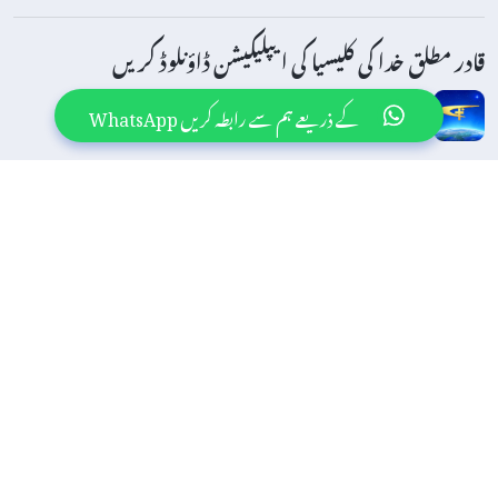
قادر مطلق خدا کی کلیسیا کی ایپلیکیشن ڈاؤنلوڈ کریں
کے ذریعے ہم سے رابطہ کریں WhatsApp
ہمیں فالو کریں
ہم سے رابطہ کریں
contact.ur@godfootsteps.org
استعمال کی شرائط
پرائیویسی پالیسی
اظہار تشکر
کوکیز پالیسی