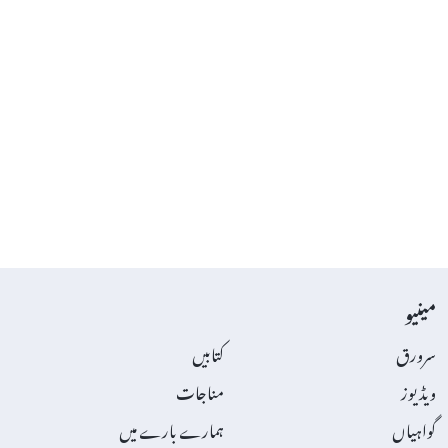
مینیو
سرورق
کتابیں
ویڈیوز
مناجات
گواہیاں
ہمارے بارے میں